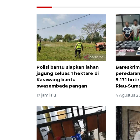
Polisi bantu siapkan lahan
Bareskrim
jagung seluas 1 hektare di
peredaran
Karawang bantu
5.171 buti
swasembada pangan
Riau-Sum
17 jam lalu
4 Agustus 20