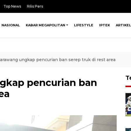
Top News
Rilis Pers
NASIONAL
KABAR MEGAPOLITAN
LIFESTYLE
IPTEK
ARTIKEL
arawang ungkap pencurian ban serep truk di rest area
T
ngkap pencurian ban
rea