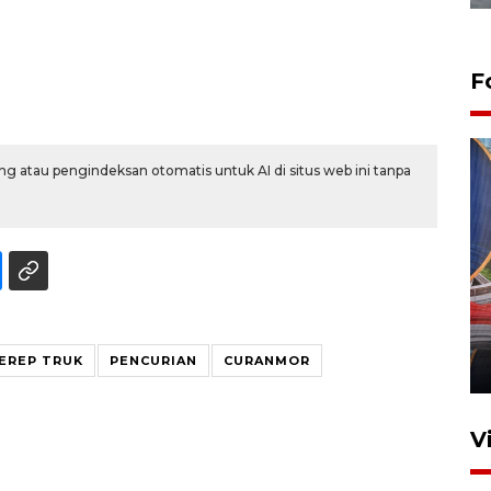
F
g atau pengindeksan otomatis untuk AI di situs web ini tanpa
Komisi V DPR tinjau
perlintasan sebidang di
Stasiun Bogor
EREP TRUK
PENCURIAN
CURANMOR
12 Juni 2026 18:49
V