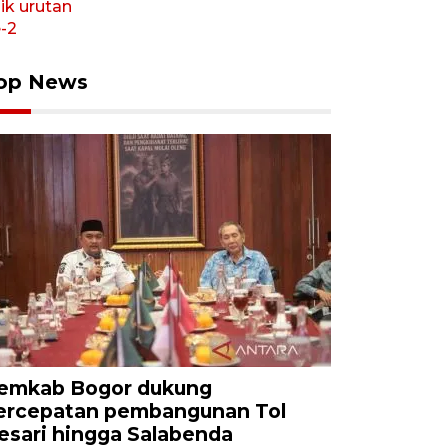
op News
emkab Bogor dukung
ercepatan pembangunan Tol
esari hingga Salabenda