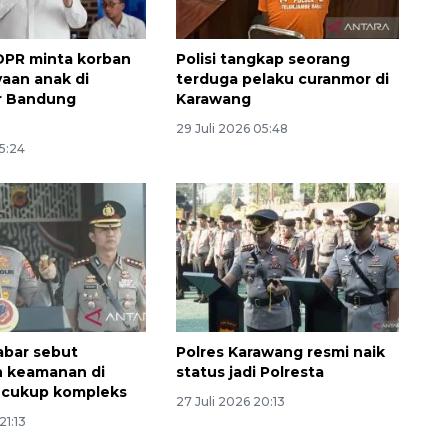
DPR minta korban
Polisi tangkap seorang
aan anak di
terduga pelaku curanmor di
r Bandung
Karawang
29 Juli 2026 05:48
15:24
abar sebut
Polres Karawang resmi naik
n keamanan di
status jadi Polresta
 cukup kompleks
27 Juli 2026 20:13
21:13