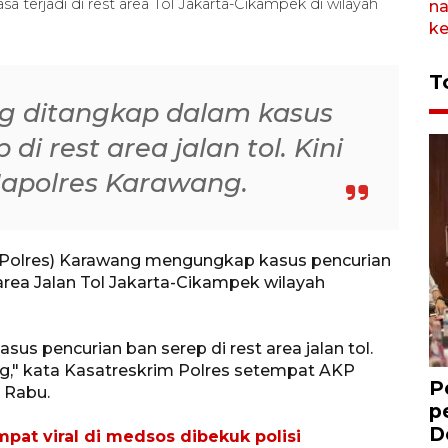
a terjadi di rest area Tol Jakarta-Cikampek di wilayah
T
g ditangkap dalam kasus
di rest area jalan tol. Kini
Mapolres Karawang.
(Polres) Karawang mengungkap kasus pencurian
t area Jalan Tol Jakarta-Cikampek wilayah
us pencurian ban serep di rest area jalan tol.
ng," kata Kasatreskrim Polres setempat AKP
P
 Rabu.
p
D
pat viral di medsos dibekuk polisi