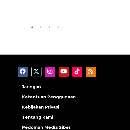
Memberantas kejahatan
Sinyal po
jalanan Jakarta
Indonesi
2026-08-05 18:00:00
2026-08-05 15
Jaringan
Ketentuan Penggunaan
Kebijakan Privasi
Tentang Kami
Pedoman Media Siber