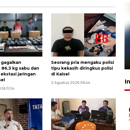
Pelanggan Filaha Farm setia
sampai 8 tahan?
1 Juni 2026 05:47
 gagalkan
Seorang pria mengaku polisi
 86,3 kg sabu dan
tipu kekasih diringkus polisi
r ekstasi jaringan
di Kalsel
sel
I
2 Agustus 2026 06:44
26 11:04