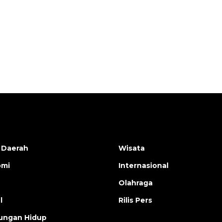
Belanja turis asing beri angin
segar bagi ekonomi
2026-08-05 09:00:00
 Daerah
Wisata
omi
Internasional
Olahraga
l
Rilis Pers
ungan Hidup