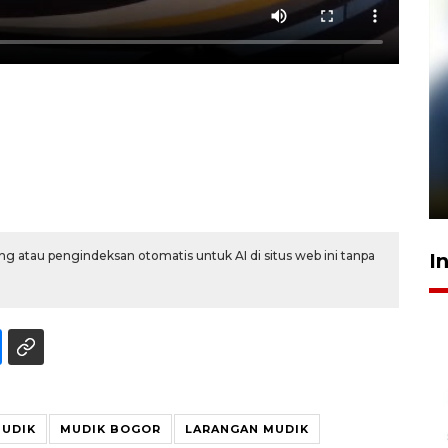
Pelanggan Filaha Farm setia
sampai 8 tahan?
1 Juni 2026 05:47
g atau pengindeksan otomatis untuk AI di situs web ini tanpa
I
MUDIK
MUDIK BOGOR
LARANGAN MUDIK