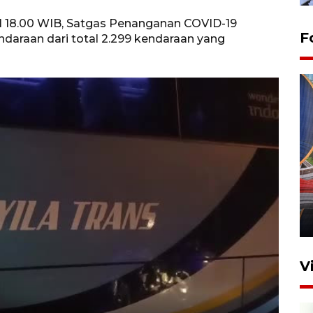
ul 18.00 WIB, Satgas Penanganan COVID-19
F
araan dari total 2.299 kendaraan yang
Komisi V DPR tinjau
perlintasan sebidang di
Stasiun Bogor
12 Juni 2026 18:49
V