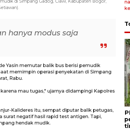
pemudik di Simpang Gadog, Ciawi, Kabupaten Bogor,
Setiawan).
T
n hanya modus saja
de Yasin memutar balik bus berisi pemudik
aat memimpin operasi penyekatan di Simpang
rat, Rabu.
karena mau tugas," ujarnya didampingi Kapolres
njur-Kalideres itu, sempat diputar balik petugas,
P
at negatif hasil rapid test antigen. Tapi,
p
umpang hendak mudik.
t