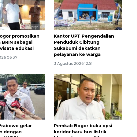
Indonesia
2026-08-05 15:00:00
ogor promosikan
Kantor UPT Pengendalian
 BRIN sebagai
Penduduk Cibitung
 wisata edukasi
Sukabumi dekatkan
pelayanan ke warga
026 06:37
3 Agustus 2026 12:51
Prabowo gelar
Pemkab Bogor buka opsi
n dengan
koridor baru bus listrik