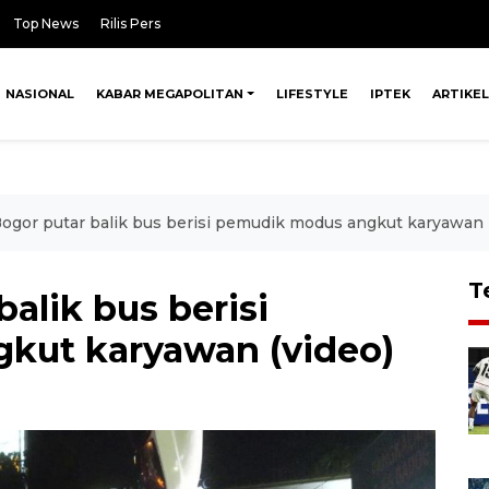
Top News
Rilis Pers
NASIONAL
KABAR MEGAPOLITAN
LIFESTYLE
IPTEK
ARTIKEL
ogor putar balik bus berisi pemudik modus angkut karyawan 
T
alik bus berisi
kut karyawan (video)