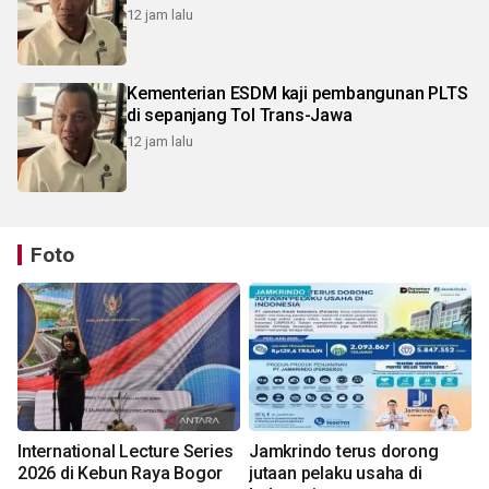
12 jam lalu
Kementerian ESDM kaji pembangunan PLTS
di sepanjang Tol Trans-Jawa
12 jam lalu
Foto
International Lecture Series
Jamkrindo terus dorong
2026 di Kebun Raya Bogor
jutaan pelaku usaha di