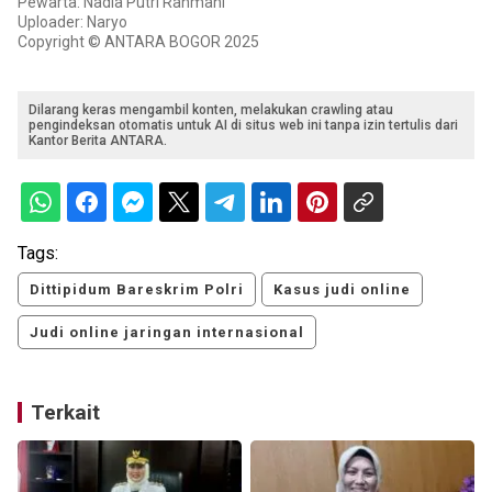
Pewarta: Nadia Putri Rahmani
Uploader: Naryo
Copyright © ANTARA BOGOR 2025
Dilarang keras mengambil konten, melakukan crawling atau
pengindeksan otomatis untuk AI di situs web ini tanpa izin tertulis dari
Kantor Berita ANTARA.
Tags:
Dittipidum Bareskrim Polri
Kasus judi online
Judi online jaringan internasional
Terkait