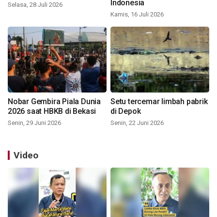
Indonesia
Selasa, 28 Juli 2026
Kamis, 16 Juli 2026
Nobar Gembira Piala Dunia
Setu tercemar limbah pabrik
2026 saat HBKB di Bekasi
di Depok
Senin, 29 Juni 2026
Senin, 22 Juni 2026
Video