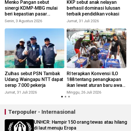
Menko Pangan sebut
KKP sebut anak nelayan
sinergi KDMP-MBG mulai
berhasil dominasi lulusan
beri kepastian pasar
terbaik pendidikan vokasi
masyarakat
Senin, 3 Agustus 2026
Jumat, 31 Juli 2026
R
Zulhas sebut PSN Tambak
RI terapkan Konvensi ILO
Udang Waingapu NTT dapat
188 tentang penangkapan
serap 7.000 pekerja
ikan lewat aturan baru awak
kapal perikanan
Jumat, 31 Juli 2026
Minggu, 26 Juli 2026
R
Terpopuler - Internasional
UNHCR: Hampir 150 orang tewas atau hilang
di laut menuju Eropa