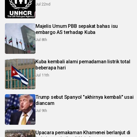
Jul 22nd
Majelis Umum PBB sepakat bahas isu
embargo AS terhadap Kuba
Jul 8th
Kuba kembali alami pemadaman listrik total
beberapa hari
Jul 11th
Trump sebut Spanyol "akhirnya kembali" usai
diancam
Jul 9th
Upacara pemakaman Khamenei berlanjut di