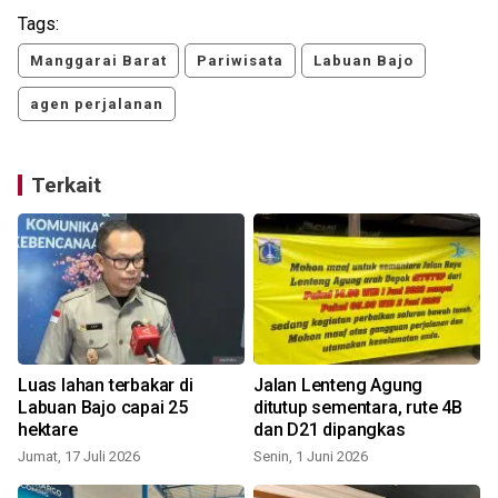
Tags:
Manggarai Barat
Pariwisata
Labuan Bajo
agen perjalanan
Terkait
Luas lahan terbakar di
Jalan Lenteng Agung
Labuan Bajo capai 25
ditutup sementara, rute 4B
o
hektare
dan D21 dipangkas
Jumat, 17 Juli 2026
Senin, 1 Juni 2026
S