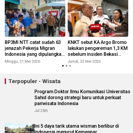
BP3MI NTT catat sudah 63
KNKT sebut KA Argo Bromo
jenazah Pekerja Migran
lakukan pengereman 1,3 KM
Indonesia yang dipulangkan
sebelum insiden Bekasi
pada 2026
Timur
Minggu, 31 Mei 2026
Jumat, 22 Mei 2026
S
Terpopuler - Wisata
Program Doktor Ilmu Komunikasi Universitas
Sahid dorong strategi baru untuk perkuat
pariwisata Indonesia
Jul 25th
Ini 5 daya tarik utama wisman berlibur di
Indonesia menurut Kemenpar