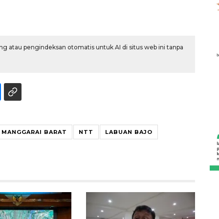
g atau pengindeksan otomatis untuk AI di situs web ini tanpa
MANGGARAI BARAT
NTT
LABUAN BAJO
Awas penipuan berbasis AI
2026-08-07 13:45:00