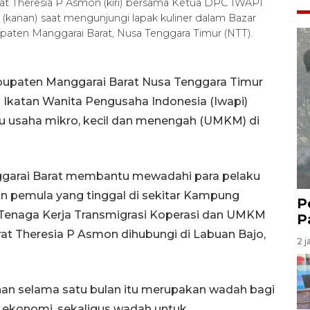
t Theresia P Asmon (kiri) bersama Ketua DPC IWAPI
(kanan) saat mengunjungi lapak kuliner dalam Bazar
aten Manggarai Barat, Nusa Tenggara Timur (NTT).
bupaten Manggarai Barat Nusa Tenggara Timur
Ikatan Wanita Pengusaha Indonesia (Iwapi)
ku usaha mikro, kecil dan menengah (UMKM) di
ggarai Barat membantu mewadahi para pelaku
pemula yang tinggal di sekitar Kampung
P
s Tenaga Kerja Transmigrasi Koperasi dan UMKM
P
t Theresia P Asmon dihubungi di Labuan Bajo,
2 j
n selama satu bulan itu merupakan wadah bagi
ekonomi, sekaligus wadah untuk