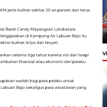
M jenis kuliner sekitar 20 an persen dan terus
Komisi V DPR tinjau
perlintasan sebidang di
rai Barat Candy Mayangsari Latubatara
Stasiun Bogor
enggarakan di Kampung Air Labuan Bajo itu
12 Juni 2026 18:49
ktor kuliner, kriya dan fesyen.
V
ankan selama tiga tahun karena visi dari Iwapi
umbuhan finansial atau ekonomi dari pelaku
upakan wadah bagi para pelaku untuk
abuan Bajo sekaligus para wisatawan yang
Pelanggan Filaha Farm setia