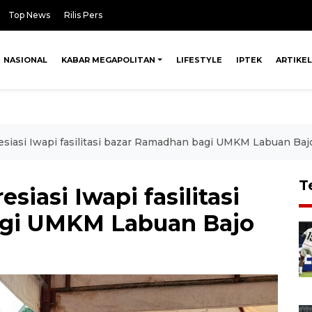
Top News
Rilis Pers
NASIONAL
KABAR MEGAPOLITAN
LIFESTYLE
IPTEK
ARTIKEL
esiasi Iwapi fasilitasi bazar Ramadhan bagi UMKM Labuan Baj
T
siasi Iwapi fasilitasi
gi UMKM Labuan Bajo