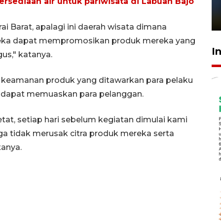
ersediaan air untuk pariwisata di Labuan Bajo
sampai 8 tahan?
1 Juni 2026 05:47
i Barat, apalagi ini daerah wisata dimana
ereka dapat mempromosikan produk mereka yang
I
us," katanya.
 keamanan produk yang ditawarkan para pelaku
a dapat memuaskan para pelanggan.
t, setiap hari sebelum kegiatan dimulai kami
ga tidak merusak citra produk mereka serta
tanya.