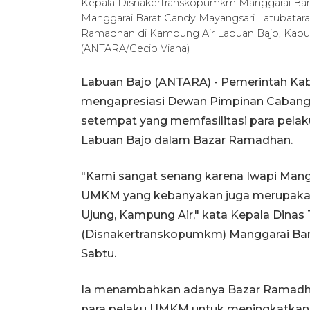
Kepala Disnakertranskopumkm Manggarai Bara
Manggarai Barat Candy Mayangsari Latubatara 
Ramadhan di Kampung Air Labuan Bajo, Kabup
(ANTARA/Gecio Viana)
Labuan Bajo (ANTARA) - Pemerintah Ka
mengapresiasi Dewan Pimpinan Cabang 
setempat yang memfasilitasi para pela
Labuan Bajo dalam Bazar Ramadhan.
"Kami sangat senang karena Iwapi Man
UMKM yang kebanyakan juga merupakan 
Ujung, Kampung Air," kata Kepala Dina
(Disnakertranskopumkm) Manggarai Bara
Sabtu.
Ia menambahkan adanya Bazar Ramadha
para pelaku UMKM untuk meningkatkan 