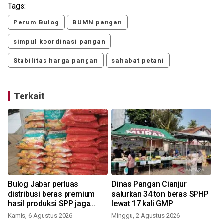
Tags:
Perum Bulog
BUMN pangan
simpul koordinasi pangan
Stabilitas harga pangan
sahabat petani
Terkait
Bulog Jabar perluas
Dinas Pangan Cianjur
distribusi beras premium
salurkan 34 ton beras SPHP
hasil produksi SPP jaga
lewat 17 kali GMP
harga sesuai HET
Kamis, 6 Agustus 2026
Minggu, 2 Agustus 2026
S