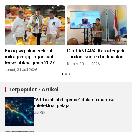
Bulog wajibkan seluruh
Dirut ANTARA: Karakter jadi
mitra penggilingan padi
fondasi konten berkualitas
tersertifikasi pada 2027
Kamis, 30 Juli 2026
Jumat, 31 Juli 2026
J
Terpopuler - Artikel
"Artificial Intelligence" dalam dinamika
intelektual pelajar
Jul 9th