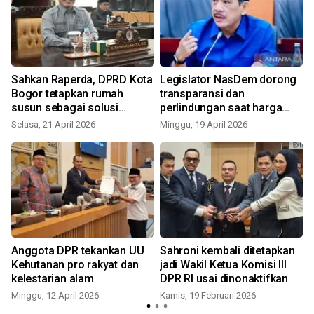
Sahkan Raperda, DPRD Kota
Legislator NasDem dorong
n
Bogor tetapkan rumah
transparansi dan
susun sebagai solusi
perlindungan saat harga
hunian warga
BBM naik
Selasa, 21 April 2026
Minggu, 19 April 2026
Anggota DPR tekankan UU
Sahroni kembali ditetapkan
Kehutanan pro rakyat dan
jadi Wakil Ketua Komisi III
kelestarian alam
DPR RI usai dinonaktifkan
Minggu, 12 April 2026
Kamis, 19 Februari 2026