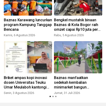
Baznas Karawang luncurkan
Bengkel mustahik binaan
program Kampung Tanggap
Baznas di Kota Bogor raih
Bencana
omzet capai Rp10 juta per
bulan
Kamis, 6 Agustus 2026
Rabu, 5 Agustus 2026
R
Briket ampas kopi inovasi
Baznas manfaatkan
dosen Universitas Teuku
sedekah kembalian
Umar Meulaboh kantongi
minimarket bangun
sertifikat paten
jembatan di Sukabumi
Senin, 3 Agustus 2026
Jumat, 31 Juli 2026
S