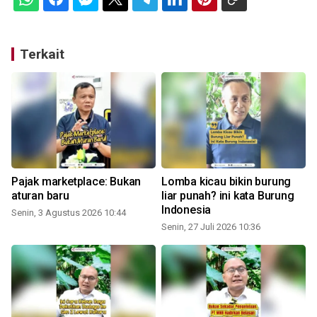
Terkait
Pajak marketplace: Bukan
Lomba kicau bikin burung
aturan baru
liar punah? ini kata Burung
Indonesia
Senin, 3 Agustus 2026 10:44
Senin, 27 Juli 2026 10:36
S