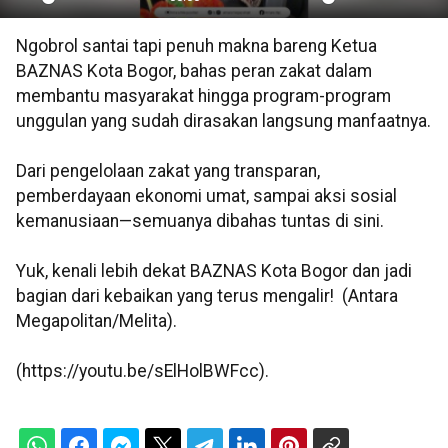
Play
Mute
Settings
PIP
En
Ngobrol santai tapi penuh makna bareng Ketua
ful
BAZNAS Kota Bogor, bahas peran zakat dalam
membantu masyarakat hingga program-program
unggulan yang sudah dirasakan langsung manfaatnya.
Dari pengelolaan zakat yang transparan,
pemberdayaan ekonomi umat, sampai aksi sosial
kemanusiaan—semuanya dibahas tuntas di sini.
Yuk, kenali lebih dekat BAZNAS Kota Bogor dan jadi
bagian dari kebaikan yang terus mengalir! (Antara
Megapolitan/Melita).
(https://youtu.be/sElHolBWFcc).