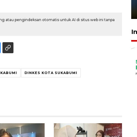
sampai 8 tahan?
1 Juni 2026 05:47
g atau pengindeksan otomatis untuk AI di situs web ini tanpa
I
UKABUMI
DINKES KOTA SUKABUMI