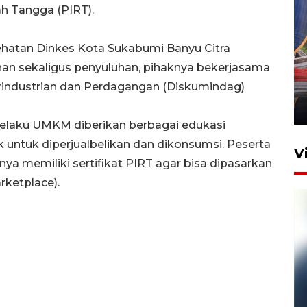
ah Tangga (PIRT).
hatan Dinkes Kota Sukabumi Banyu Citra
Komisi V DPR tinjau
an sekaligus penyuluhan, pihaknya bekerjasama
perlintasan sebidang di
rindustrian dan Perdagangan (Diskumindag)
Stasiun Bogor
12 Juni 2026 18:49
pelaku UMKM diberikan berbagai edukasi
untuk diperjualbelikan dan dikonsumsi. Peserta
V
ya memiliki sertifikat PIRT agar bisa dipasarkan
rketplace).
Pelanggan Filaha Farm setia