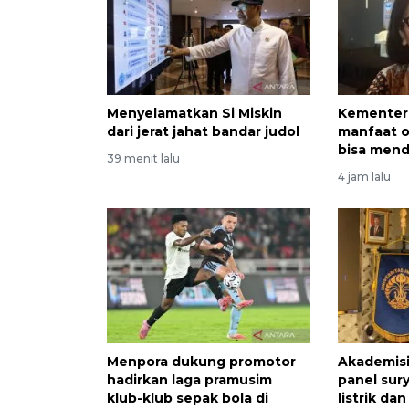
Menyelamatkan Si Miskin
Kementer
dari jerat jahat bandar judol
manfaat o
bisa men
39 menit lalu
4 jam lalu
Menpora dukung promotor
Akademis
hadirkan laga pramusim
panel sur
klub-klub sepak bola di
listrik dan