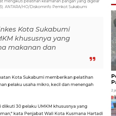
t mengikuti pelatihan keamanan pangan yang digelar
023). ANTARA/HO/Diskominfo Pemkot Sukabumi
Dinkes Kota Sukabumi
UMKM khususnya yang
aha makanan dan
P
ehatan Kota Sukabumi memberikan pelatihan
P
an pelaku usaha mikro, kecil dan menengah
2 j
i diikuti 30 pelaku UMKM khususnya yang
man," kata Penjabat Wali Kota Kusmana Hartadi