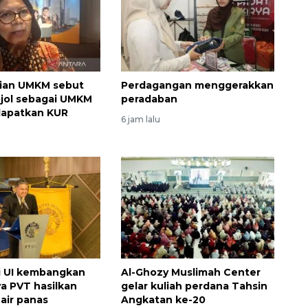
ian UMKM sebut
Perdagangan menggerakkan
jol sebagai UMKM
peradaban
dapatkan KUR
6 jam lalu
Awas penipuan berbasis AI
2026-08-07 13:45:00
i UI kembangkan
Al-Ghozy Muslimah Center
ya PVT hasilkan
gelar kuliah perdana Tahsin
 air panas
Angkatan ke-20