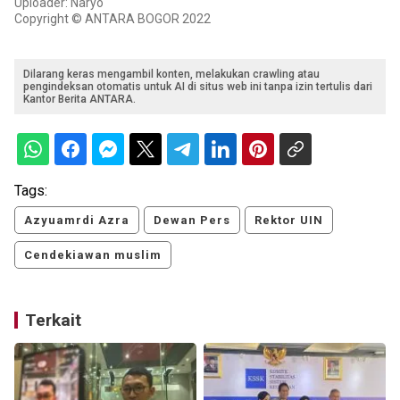
Uploader: Naryo
Copyright © ANTARA BOGOR 2022
Dilarang keras mengambil konten, melakukan crawling atau
pengindeksan otomatis untuk AI di situs web ini tanpa izin tertulis dari
Kantor Berita ANTARA.
Tags:
Azyuamrdi Azra
Dewan Pers
Rektor UIN
Cendekiawan muslim
Terkait