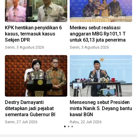
i
KPK hentikan penyidikan 6
Menkeu sebut realisasi
kasus, termasuk kasus
anggaran MBG Rp101,1 T
Sekjen DPR
untuk 63,13 juta penerima
Senin, 3 Agustus 2026
Senin, 3 Agustus 2026
S
Destry Damayanti
Mensesneg sebut Presiden
ditetapkan jadi pejabat
minta Nanik S. Deyang bantu
sementara Gubernur BI
kawal BGN
Senin, 27 Juli 2026
Rabu, 22 Juli 2026
S