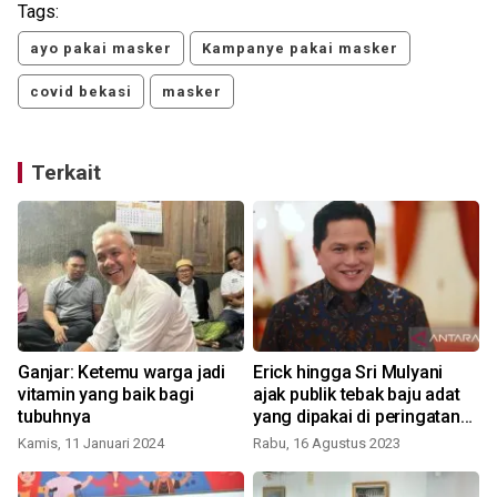
Tags:
ayo pakai masker
Kampanye pakai masker
covid bekasi
masker
Terkait
Ganjar: Ketemu warga jadi
Erick hingga Sri Mulyani
vitamin yang baik bagi
ajak publik tebak baju adat
tubuhnya
yang dipakai di peringatan
S
HUT RI
Kamis, 11 Januari 2024
Rabu, 16 Agustus 2023