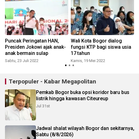
i
Puncak Peringatan HAN,
Wali Kota Bogor dialog
Presiden Jokowi ajak anak-
fungsi KTP bagi siswa usia
anak bermain sulap
17 tahun
Sabtu, 23 Juli 2022
Kamis, 19 Mei 2022
Terpopuler - Kabar Megapolitan
Pemkab Bogor buka opsi koridor baru bus
listrik hingga kawasan Citeureup
Jul 31st
Jadwal shalat wilayah Bogor dan sekitarnya,
Sabtu (8/8/2026)