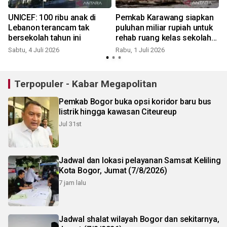
UNICEF: 100 ribu anak di
Pemkab Karawang siapkan
Lebanon terancam tak
puluhan miliar rupiah untuk
bersekolah tahun ini
rehab ruang kelas sekolah
yang rusak
Sabtu, 4 Juli 2026
Rabu, 1 Juli 2026
Terpopuler - Kabar Megapolitan
Pemkab Bogor buka opsi koridor baru bus
listrik hingga kawasan Citeureup
Jul 31st
Jadwal dan lokasi pelayanan Samsat Keliling
Kota Bogor, Jumat (7/8/2026)
7 jam lalu
Jadwal shalat wilayah Bogor dan sekitarnya,