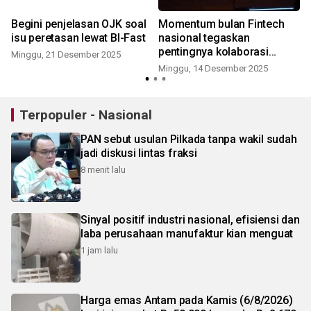
Begini penjelasan OJK soal
Momentum bulan Fintech
isu peretasan lewat BI-Fast
nasional tegaskan
pentingnya kolaborasi
Minggu, 21 Desember 2025
industri
Minggu, 14 Desember 2025
Terpopuler - Nasional
PAN sebut usulan Pilkada tanpa wakil sudah
jadi diskusi lintas fraksi
8 menit lalu
Sinyal positif industri nasional, efisiensi dan
laba perusahaan manufaktur kian menguat
1 jam lalu
Harga emas Antam pada Kamis (6/8/2026)