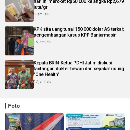
hari ini meroket Rp50.000 ke angka Rp2,679
juta/gr
3 jam lalu
KPK sita uang tunai 150.000 dolar AS terkait
pengembangan kasus KPP Banjarmasin
15 jam lalu
Kepala BRIN-Ketua PDHI Jatim diskusi
tantangan dokter hewan dan sepakat usung
"One Health"
17 jam lalu
Foto