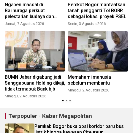
Ngaben massal di
Pemkot Bogor manfaatkan
Balinuraga perkuat
tanah pengganti Tol BORR
pelestarian budaya dan
sebagai lokasi proyek PSEL
ekonomi masyarakat
Jumat, 7 Agustus 2026
Senin, 3 Agustus 2026
BUMN Jabar digabung jadi
Memahami manusia
Sanggabuana Holding dikaji,
sebelum membantu
tidak termasuk Bank bjb
Minggu, 2 Agustus 2026
K
Minggu, 2 Agustus 2026
Terpopuler - Kabar Megapolitan
Pemkab Bogor buka opsi koridor baru bus
listrik hingga kawasan Citeureup