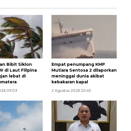
n Bibit Siklon
Empat penumpang KMP
 di Laut Filipina
Mutiara Sentosa 2 dilaporkan
jan lebat di
meninggal dunia akibat
umatera
kebakaran kapal
026 09:03
2 Agustus 2026 20:45
Ekspedisi Rupiah Berdaulat
2026 sambangi Papua