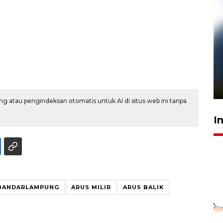
Pelanggan Filaha Farm setia
sampai 8 tahan?
1 Juni 2026 05:47
g atau pengindeksan otomatis untuk AI di situs web ini tanpa
I
BANDARLAMPUNG
ARUS MILIR
ARUS BALIK