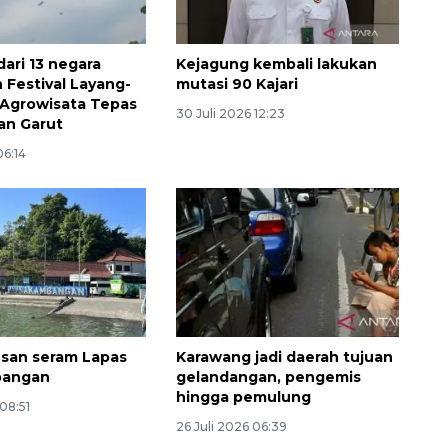
2026-08-06 13:15:00
dari 13 negara
Kejagung kembali lakukan
 Festival Layang-
mutasi 90 Kajari
 Agrowisata Tepas
30 Juli 2026 12:23
an Garut
06:14
kesan seram Lapas
Karawang jadi daerah tujuan
bangan
gelandangan, pengemis
hingga pemulung
 08:51
26 Juli 2026 06:39