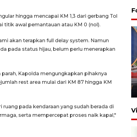
F
ular hingga mencapai KM 1,3 dari gerbang Tol
i titik awal pemantauan atau KM 0 (nol).
ami akan terapkan full delay system. Namun
rada pada status hijau, belum perlu menerapkan
Komisi V DPR tinjau
h parah, Kapolda mengungkapkan pihaknya
perlintasan sebidang di
Stasiun Bogor
jumlah rest area mulai dari KM 87 hingga KM
12 Juni 2026 18:49
eri ruang pada kendaraan yang sudah berada di
V
rmaga, serta mempercepat proses naik kapal,"