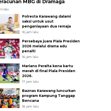
eracunan MBG di Dramaga
am lalu
Polresta Karawang dalami
saksi untuk usut
penganiayaan dua remaja
16 jam lalu
Persebaya juara Piala Presiden
2026 melalui drama adu
penalti
16 jam lalu
Mariano Peralta kena kartu
merah di final Piala Presiden
2026.
17 jam lalu
Baznas Karawang luncurkan
program Kampung Tanggap
Bencana
18 jam lalu