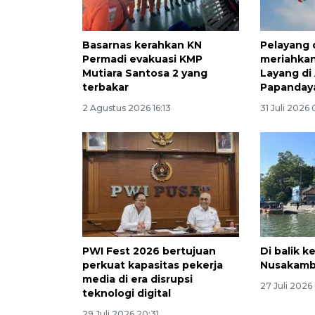
Basarnas kerahkan KN
Pelayang 
Permadi evakuasi KMP
meriahkan
Mutiara Santosa 2 yang
Layang di
terbakar
Papanday
2 Agustus 2026 16:13
31 Juli 2026 
PWI Fest 2026 bertujuan
Di balik 
perkuat kapasitas pekerja
Nusakam
media di era disrupsi
27 Juli 2026
teknologi digital
29 Juli 2026 20:31