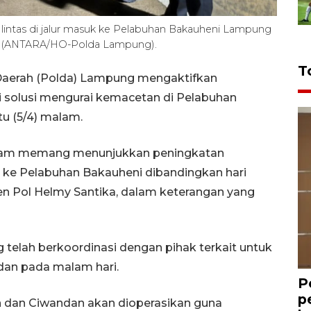
 lintas di jalur masuk ke Pelabuhan Bakauheni Lampung
5). (ANTARA/HO-Polda Lampung).
T
Daerah (Polda) Lampung mengaktifkan
i solusi mengurai kemacetan di Pelabuhan
tu (5/4) malam.
alam memang menunjukkan peningkatan
 ke Pelabuhan Bakauheni dibandingkan hari
en Pol Helmy Santika, dalam keterangan yang
g telah berkoordinasi dengan pihak terkait untuk
dan pada malam hari.
P
p
on dan Ciwandan akan dioperasikan guna