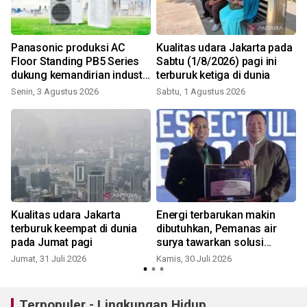
Panasonic produksi AC
Kualitas udara Jakarta pada
Floor Standing PB5 Series
Sabtu (1/8/2026) pagi ini
dukung kemandirian industri
terburuk ketiga di dunia
S
RI
Senin, 3 Agustus 2026
Sabtu, 1 Agustus 2026
Kualitas udara Jakarta
Energi terbarukan makin
terburuk keempat di dunia
dibutuhkan, Pemanas air
pada Jumat pagi
surya tawarkan solusi
hemat listrik
Jumat, 31 Juli 2026
Kamis, 30 Juli 2026
S
Terpopuler - Lingkungan Hidup