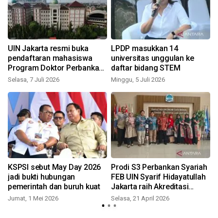
UIN Jakarta resmi buka
LPDP masukkan 14
pendaftaran mahasiswa
universitas unggulan ke
Program Doktor Perbankan
daftar bidang STEM
Syariah
Selasa, 7 Juli 2026
Minggu, 5 Juli 2026
S
KSPSI sebut May Day 2026
Prodi S3 Perbankan Syariah
jadi bukti hubungan
FEB UIN Syarif Hidayatullah
pemerintah dan buruh kuat
Jakarta raih Akreditasi
Unggul
Jumat, 1 Mei 2026
Selasa, 21 April 2026