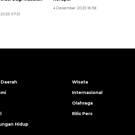
2026-08-06 18:45:00
4 Desember 2025 16:38
2025 07:51
 Daerah
Wisata
omi
Internasional
Olahraga
l
Rilis Pers
ungan Hidup