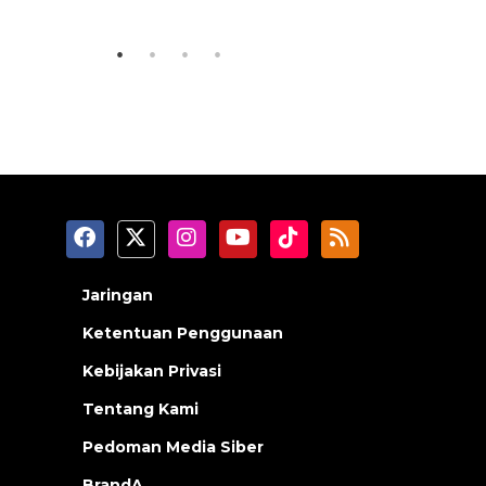
2026-08-07 18:00:00
2026-08-07 13
Jaringan
Ketentuan Penggunaan
Kebijakan Privasi
Tentang Kami
Pedoman Media Siber
BrandA