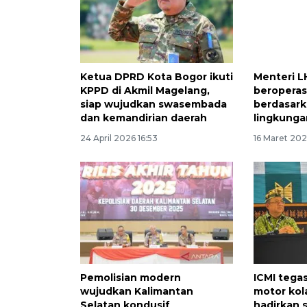
Ketua DPRD Kota Bogor ikuti
Menteri L
KPPD di Akmil Magelang,
beroperas
siap wujudkan swasembada
berdasark
dan kemandirian daerah
lingkunga
24 April 2026 16:53
16 Maret 20
Pemolisian modern
ICMI tega
wujudkan Kalimantan
motor kol
Selatan kondusif
hadirkan 