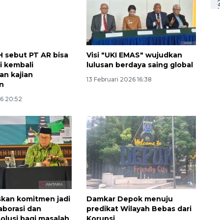
H sebut PT AR bisa
Visi "UKI EMAS" wujudkan
i kembali
lulusan berdaya saing global
an kajian
13 Februari 2026 16:38
n
26 20:52
skan komitmen jadi
Damkar Depok menuju
Ekonomi triwulan II-2026
aborasi dan
predikat Wilayah Bebas dari
tumbuh 5,29 persen
solusi bagi masalah
Korupsi