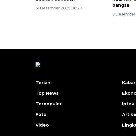
bangsa
31 Desember 2025 06:20
8 Desember 
Terkini
Kabar
Top News
Ekon
Terpopuler
Iptek
Foto
Artike
Video
Lingk