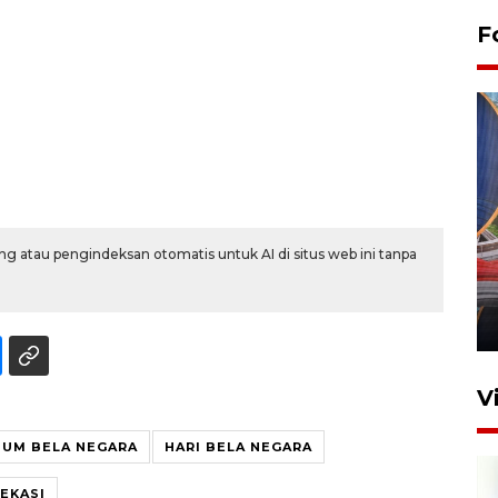
F
Komisi V DPR tinjau
g atau pengindeksan otomatis untuk AI di situs web ini tanpa
perlintasan sebidang di
Stasiun Bogor
12 Juni 2026 18:49
V
UM BELA NEGARA
HARI BELA NEGARA
EKASI