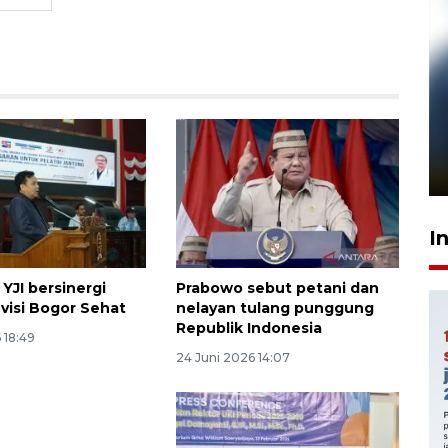
Pelanggan Filaha Farm setia
sampai 8 tahan?
1 Juni 2026 05:47
I
YJI bersinergi
Prabowo sebut petani dan
visi Bogor Sehat
nelayan tulang punggung
Republik Indonesia
 18:49
24 Juni 2026 14:07