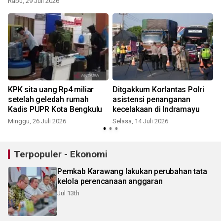
Rabu, 29 Juli 2026
S
KPK sita uang Rp4 miliar
Ditgakkum Korlantas Polri
setelah geledah rumah
asistensi penanganan
Kadis PUPR Kota Bengkulu
kecelakaan di Indramayu
Minggu, 26 Juli 2026
Selasa, 14 Juli 2026
S
Terpopuler - Ekonomi
Pemkab Karawang lakukan perubahan tata
kelola perencanaan anggaran
Jul 13th