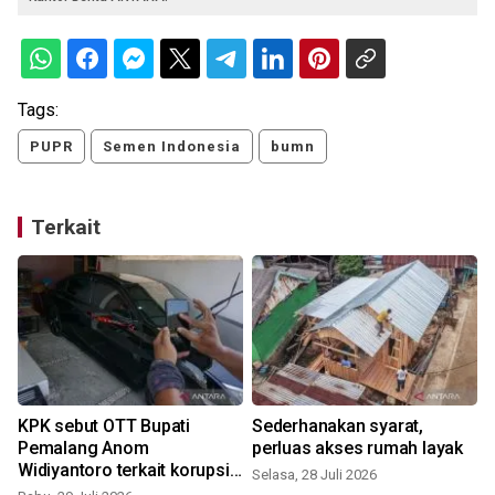
Tags:
PUPR
Semen Indonesia
bumn
Terkait
KPK sebut OTT Bupati
Sederhanakan syarat,
Pemalang Anom
perluas akses rumah layak
Widiyantoro terkait korupsi
Selasa, 28 Juli 2026
proyek dan jual beli jabatan