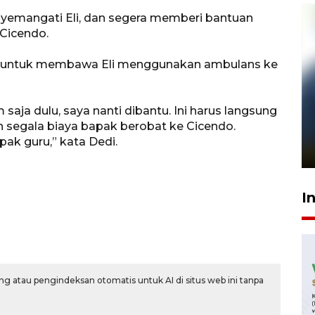
yemangati Eli, dan segera memberi bantuan
Cicendo.
nya untuk membawa Eli menggunakan ambulans ke
aja dulu, saya nanti dibantu. Ini harus langsung
Pelanggan Filaha Farm setia
an segala biaya bapak berobat ke Cicendo.
sampai 8 tahan?
ak guru,” kata Dedi.
1 Juni 2026 05:47
I
g atau pengindeksan otomatis untuk AI di situs web ini tanpa