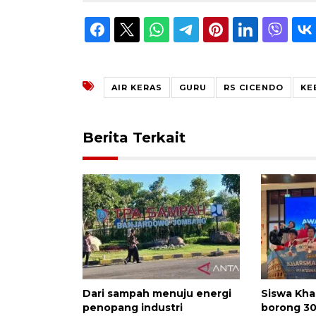
AIR KERAS
GURU
RS CICENDO
KE
Berita Terkait
Dari sampah menuju energi
Siswa Kha
penopang industri
borong 30