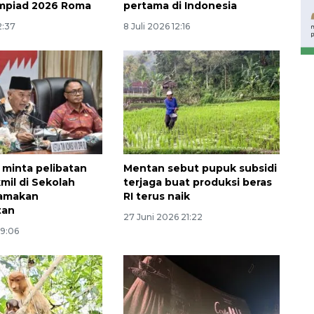
Waspadai penyakit saat
mpiad 2026 Roma
pertama di Indonesia
musim kemarau
2:37
8 Juli 2026 12:16
2026-08-05 12:00:00
r minta pelibatan
Mentan sebut pupuk subsidi
mil di Sekolah
terjaga buat produksi beras
tamakan
RI terus naik
tan
27 Juni 2026 21:22
09:06