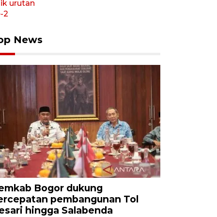
op News
emkab Bogor dukung
ercepatan pembangunan Tol
esari hingga Salabenda