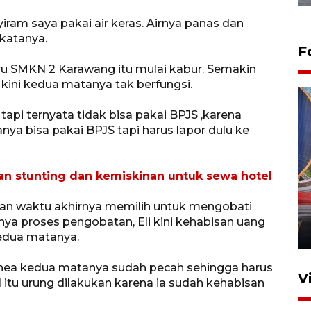
iram saya pakai air keras. Airnya panas dan
 katanya.
F
guru SMKN 2 Karawang itu mulai kabur. Semakin
kini kedua matanya tak berfungsi.
 tapi ternyata tidak bisa pakai BPJS ,karena
ya bisa pakai BPJS tapi harus lapor dulu ke
ran stunting dan kemiskinan untuk sewa hotel
Komisi V DPR tinjau
perlintasan sebidang di
an waktu akhirnya memilih untuk mengobati
Stasiun Bogor
ya proses pengobatan, Eli kini kehabisan uang
12 Juni 2026 18:49
kedua matanya.
ornea kedua matanya sudah pecah sehingga harus
V
 itu urung dilakukan karena ia sudah kehabisan