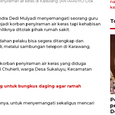
penyiraman air keras di Karawang. (ANTARA/HO-Dok
rindra Dedi Mulyadi menyemangati seorang guru
T
jadi korban penyiraman air keras tapi kehabisan
liknya ditolak pihak rumah sakit.
dahan pelaku bisa segera ditangkap dan
edi, melalui sambungan telepon di Karawang,
korban penyiraman air keras yang diduga
li Chuherli, warga Desa Sukaluyu, Kecamatan
ng untuk bungkus daging agar ramah
P
ahnya, untuk menyemangati sekaligus mencari
p
D