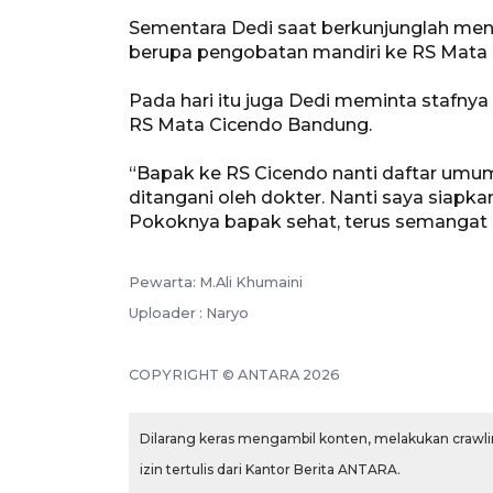
Sementara Dedi saat berkunjunglah men
berupa pengobatan mandiri ke RS Mata 
Pada hari itu juga Dedi meminta staf
RS Mata Cicendo Bandung.
“Bapak ke RS Cicendo nanti daftar umum s
ditangani oleh dokter. Nanti saya siapk
Pokoknya bapak sehat, terus semangat p
Pewarta: M.Ali Khumaini
Uploader : Naryo
COPYRIGHT © ANTARA 2026
Dilarang keras mengambil konten, melakukan crawlin
izin tertulis dari Kantor Berita ANTARA.