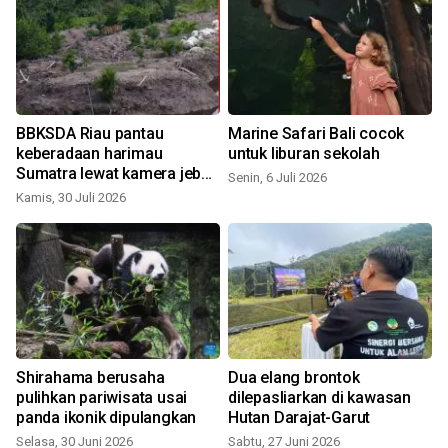
BBKSDA Riau pantau
Marine Safari Bali cocok
keberadaan harimau
untuk liburan sekolah
Sumatra lewat kamera jebak
Senin, 6 Juli 2026
di Inderagiri Hilir
Kamis, 30 Juli 2026
S
Shirahama berusaha
Dua elang brontok
pulihkan pariwisata usai
dilepasliarkan di kawasan
panda ikonik dipulangkan
Hutan Darajat-Garut
Selasa, 30 Juni 2026
Sabtu, 27 Juni 2026
S