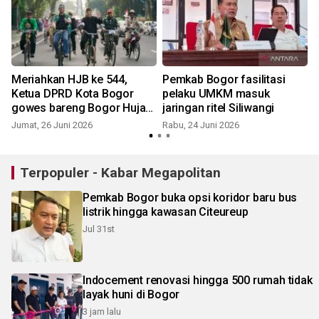
Meriahkan HJB ke 544,
Pemkab Bogor fasilitasi
Ketua DPRD Kota Bogor
pelaku UMKM masuk
gowes bareng Bogor Hujan
jaringan ritel Siliwangi
Onthel
Jumat, 26 Juni 2026
Rabu, 24 Juni 2026
S
Terpopuler - Kabar Megapolitan
Pemkab Bogor buka opsi koridor baru bus
listrik hingga kawasan Citeureup
Jul 31st
Indocement renovasi hingga 500 rumah tidak
layak huni di Bogor
3 jam lalu