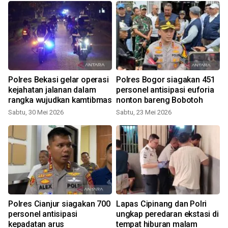
Polres Bekasi gelar operasi
Polres Bogor siagakan 451
kejahatan jalanan dalam
personel antisipasi euforia
rangka wujudkan kamtibmas
nonton bareng Bobotoh
Sabtu, 30 Mei 2026
Sabtu, 23 Mei 2026
Polres Cianjur siagakan 700
Lapas Cipinang dan Polri
personel antisipasi
ungkap peredaran ekstasi di
kepadatan arus
tempat hiburan malam
J