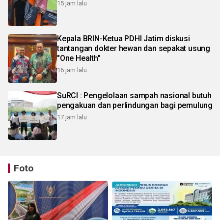
15 jam lalu
Kepala BRIN-Ketua PDHI Jatim diskusi
tantangan dokter hewan dan sepakat usung
"One Health"
16 jam lalu
SuRCI : Pengelolaan sampah nasional butuh
pengakuan dan perlindungan bagi pemulung
17 jam lalu
Foto