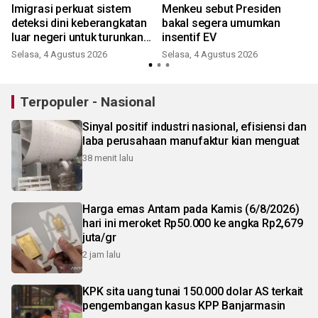
Imigrasi perkuat sistem
Menkeu sebut Presiden
deteksi dini keberangkatan
bakal segera umumkan
luar negeri untuk turunkan
insentif EV
risiko TPPO
Selasa, 4 Agustus 2026
Selasa, 4 Agustus 2026
J
Terpopuler - Nasional
Sinyal positif industri nasional, efisiensi dan
laba perusahaan manufaktur kian menguat
38 menit lalu
Harga emas Antam pada Kamis (6/8/2026)
hari ini meroket Rp50.000 ke angka Rp2,679
juta/gr
2 jam lalu
KPK sita uang tunai 150.000 dolar AS terkait
pengembangan kasus KPP Banjarmasin