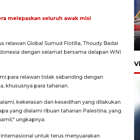
era melepaskan seluruh awak misi
Komisi V DPR tinjau
perlintasan sebidang di
Stasiun Bogor
12 Juni 2026 18:49
gus relawan Global Sumud Flotilla, Thoudy Badai
ndonesia dengan selamat bersama delapan WNI
V
i para relawan tidak sebanding dengan
a, khususnya para tahanan.
alami, kekerasan dan kesedihan yang dilakukan
 apa yang dialami ribuan tahanan Palestina, yang
hamil," ungkapnya.
Pelanggan Filaha Farm setia
internasional untuk terus menyuarakan
sampai 8 tahan?