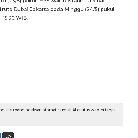
 (23/5) pukul 19.35 waktu Istanbul-Dubai.
 rute Dubai-Jakarta pada Minggu (24/5) pukul
 15.30 WIB.
160 ribu sambungan baru
jaringan gas 2026
2026-08-07 18:00:00
g atau pengindeksan otomatis untuk AI di situs web ini tanpa