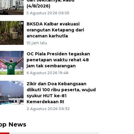
dan sekitarnya, Rabu
(4/8/2026)
5 Agustus 2026 06:05
BKSDA Kalbar evakuasi
orangutan Ketapang dari
ancaman karhutla
10 jam lalu
OC Piala Presiden tegaskan
penetapan waktu rehat 48
jam tak sembarangan
6 Agustus 2026 19:48
Zikir dan Doa Kebangsaan
diikuti 100 ribu peserta, wujud
syukur HUT ke-81
Kemerdekaan RI
2 Agustus 2026 06:32
op News