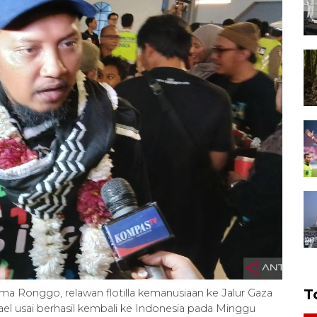
T
a Ronggo, relawan flotilla kemanusiaan ke Jalur Gaza
rael usai berhasil kembali ke Indonesia pada Minggu