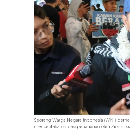
Seorang Warga Negara Indonesia (WNI) bernam
menceritakan situasi penahanan oleh Zionis Is