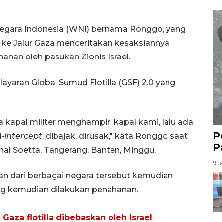
egara Indonesia (WNI) bernama Ronggo, yang
ke Jalur Gaza menceritakan kesaksiannya
nan oleh pasukan Zionis Israel.
yaran Global Sumud Flotilla (GSF) 2.0 yang
a kapal militer menghampiri kapal kami, lalu ada
P
i-
intercept
, dibajak, dirusak," kata Ronggo saat
P
nal Soetta, Tangerang, Banten, Minggu.
9 j
an dari berbagai negara tersebut kemudian
ang kemudian dilakukan penahanan.
Gaza flotilla dibebaskan oleh Israel