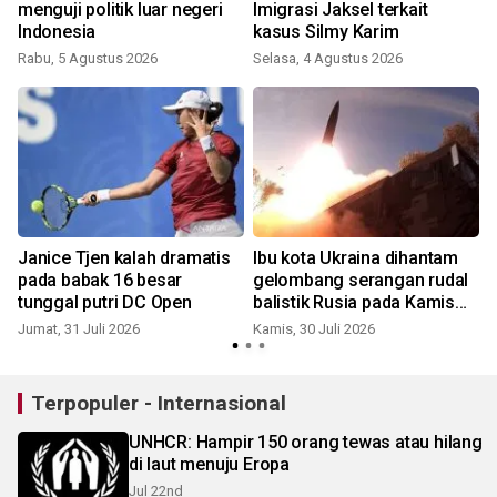
menguji politik luar negeri
Imigrasi Jaksel terkait
Indonesia
kasus Silmy Karim
Rabu, 5 Agustus 2026
Selasa, 4 Agustus 2026
R
Janice Tjen kalah dramatis
Ibu kota Ukraina dihantam
pada babak 16 besar
gelombang serangan rudal
tunggal putri DC Open
balistik Rusia pada Kamis
pagi
Jumat, 31 Juli 2026
Kamis, 30 Juli 2026
S
Terpopuler - Internasional
UNHCR: Hampir 150 orang tewas atau hilang
di laut menuju Eropa
Jul 22nd