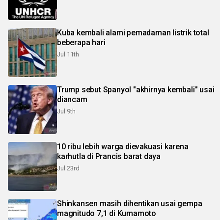
Kuba kembali alami pemadaman listrik total
beberapa hari
Jul 11th
Trump sebut Spanyol "akhirnya kembali" usai
diancam
Jul 9th
10 ribu lebih warga dievakuasi karena
karhutla di Prancis barat daya
Jul 23rd
Shinkansen masih dihentikan usai gempa
magnitudo 7,1 di Kumamoto