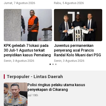
Jumat, 7 Agustus 2026
Rabu, 5 Agustus 2026
KPK geledah 7 lokasi pada
Juventus permanenkan
30 Juli-1 Agustus terkait
penyerang asal Prancis
penyidikan kasus Pemalang
Randal Kolo Muani dari PSG
R
Senin, 3 Agustus 2026
Senin, 3 Agustus 2026
Terpopuler - Lintas Daerah
Polisi ringkus pelaku utama kasus
penyekapan di Cikarang
Jul 19th