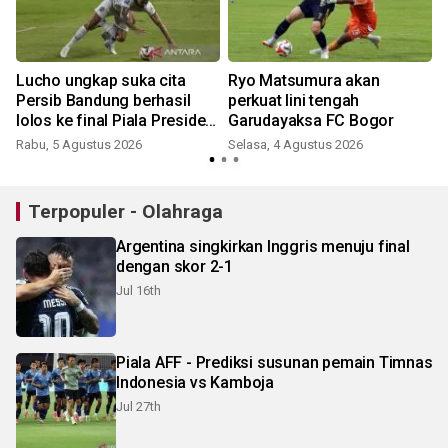
a
Lucho ungkap suka cita
Ryo Matsumura akan
Persib Bandung berhasil
perkuat lini tengah
lolos ke final Piala Presiden
Garudayaksa FC Bogor
2026
Rabu, 5 Agustus 2026
Selasa, 4 Agustus 2026
Terpopuler - Olahraga
Argentina singkirkan Inggris menuju final
dengan skor 2-1
Jul 16th
Piala AFF - Prediksi susunan pemain Timnas
Indonesia vs Kamboja
Jul 27th