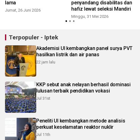
lama
penyandang disabilitas dan
hafiz lewat seleksi Mandiri
Jumat, 26 Juni 2026
Minggu, 31 Mei 2026
R
Terpopuler - Iptek
Akademisi UI kembangkan panel surya PVT
hasilkan listrik dan air panas
22 jam lalu
KKP sebut anak nelayan berhasil dominasi
lulusan terbaik pendidikan vokasi
Jul 31st
Peneliti UI kembangkan metode analisis
perkuat keselamatan reaktor nuklir
Jul 11th