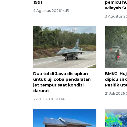
1991
pemicu hu
wilayah S
4 Agustus 2026 14:15
3 Agustus 2
Dua tol di Jawa disiapkan
BMKG: Huj
untuk uji coba pendaratan
dipicu sirk
jet tempur saat kondisi
Pasifik ut
darurat
21 Juli 2026
22 Juli 2026 20:46