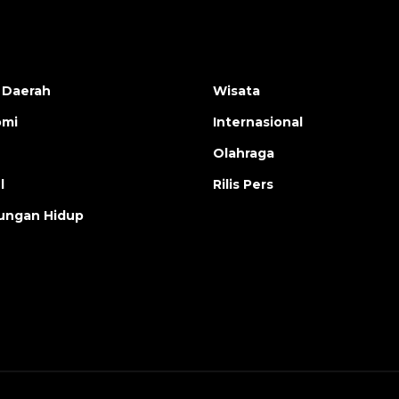
 Daerah
Wisata
omi
Internasional
Olahraga
l
Rilis Pers
ungan Hidup