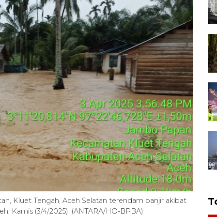
T
, Kluet Tengah, Aceh Selatan terendam banjir akibat
ceh, Kamis (3/4/2025). (ANTARA/HO-BPBA)