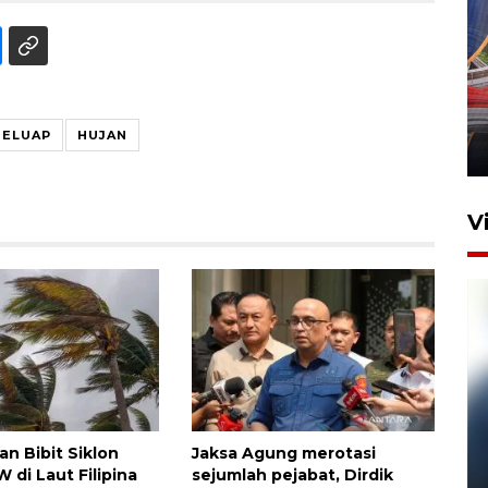
Komisi V DPR tinjau
perlintasan sebidang di
Stasiun Bogor
ELUAP
HUJAN
12 Juni 2026 18:49
V
Pelanggan Filaha Farm setia
n Bibit Siklon
Jaksa Agung merotasi
sampai 8 tahan?
 di Laut Filipina
sejumlah pejabat, Dirdik