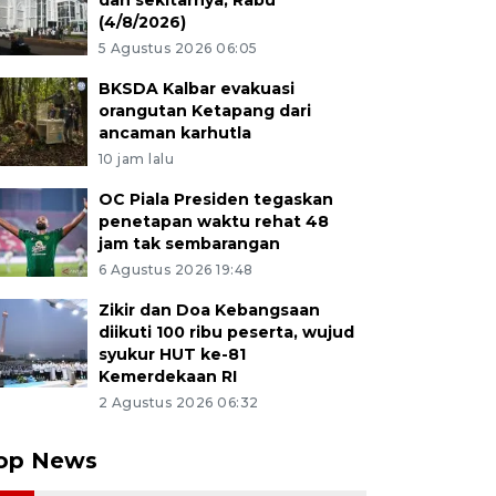
dan sekitarnya, Rabu
(4/8/2026)
5 Agustus 2026 06:05
BKSDA Kalbar evakuasi
orangutan Ketapang dari
ancaman karhutla
10 jam lalu
OC Piala Presiden tegaskan
penetapan waktu rehat 48
jam tak sembarangan
6 Agustus 2026 19:48
Zikir dan Doa Kebangsaan
diikuti 100 ribu peserta, wujud
syukur HUT ke-81
Kemerdekaan RI
2 Agustus 2026 06:32
op News