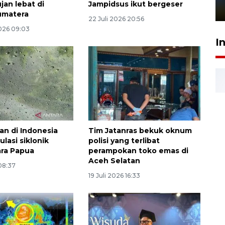
jan lebat di
Jampidsus ikut bergeser
1 Juni 2026 05:47
umatera
22 Juli 2026 20:56
026 09:03
I
an di Indonesia
Tim Jatanras bekuk oknum
ulasi siklonik
polisi yang terlibat
ara Papua
perampokan toko emas di
Aceh Selatan
 08:37
19 Juli 2026 16:33