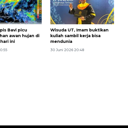
pis Bavi picu
Wisuda UT, Imam buktikan
han awan hujan di
kuliah sambil kerja bisa
hari ini
mendunia
10:55
30 Juni 2026 20:48
160 ribu sambungan baru
jaringan gas 2026
2026-08-07 18:00:00