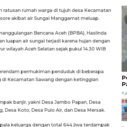
 ratusan rumah warga di tujuh desa Kecamatan
s sore akibat air Sungai Manggamat meluap.
enanggulangan Bencana Aceh (BPBA), Haslinda
n luapan air sungai terjadi karena hujan dengan
r wilayah Aceh Selatan sejak pukul 14.30 WIB
 merendam permukiman penduduk di beberapa
P
g di Kecamatan Sawang dengan ketinggian
P
9 j
mpak banjir, yakni Desa Jambo Papan, Desa
 Desa Koto, Desa Pulo Air, dan Desa Mersak.
kepala keluarga dengan total 644 jiwa terdampak