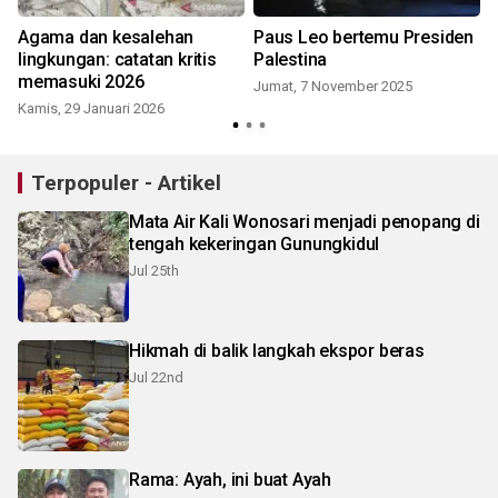
Agama dan kesalehan
Paus Leo bertemu Presiden
lingkungan: catatan kritis
Palestina
memasuki 2026
Jumat, 7 November 2025
Kamis, 29 Januari 2026
M
Terpopuler - Artikel
Mata Air Kali Wonosari menjadi penopang di
tengah kekeringan Gunungkidul
Jul 25th
Hikmah di balik langkah ekspor beras
Jul 22nd
Rama: Ayah, ini buat Ayah