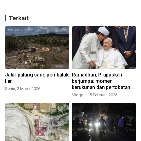
Terkait
Jalur pulang sang pembalak
Ramadhan, Prapaskah
liar
berjumpa: momen
kerukunan dan pertobatan
Senin, 2 Maret 2026
ekologis
I
Minggu, 15 Februari 2026