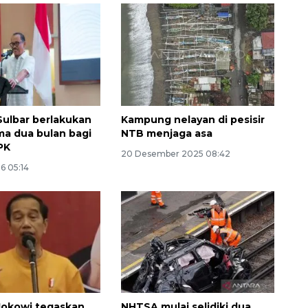
ulbar berlakukan
Kampung nelayan di pesisir
a dua bulan bagi
NTB menjaga asa
PK
20 Desember 2025 08:42
6 05:14
Waspadai penyakit saat
musim kemarau
2026-08-05 12:00:00
Jokowi tegaskan
NHTSA mulai selidiki dua