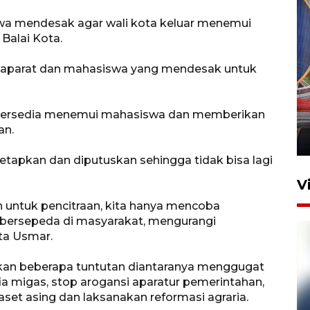
swa mendesak agar wali kota keluar menemui
Balai Kota.
a aparat dan mahasiswa yang mendesak untuk
Komisi V DPR tinjau
perlintasan sebidang di
 bersedia menemui mahasiswa dan memberikan
Stasiun Bogor
an.
12 Juni 2026 18:49
tapkan dan diputuskan sehingga tidak bisa lagi
V
n untuk pencitraan, kita hanya mencoba
ersepeda di masyarakat, mengurangi
ta Usmar.
an beberapa tuntutan diantaranya menggugat
 migas, stop arogansi aparatur pemerintahan,
aset asing dan laksanakan reformasi agraria.