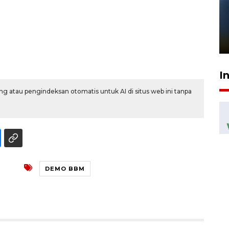
Pelanggan Filaha Farm setia
sampai 8 tahan?
1 Juni 2026 05:47
I
g atau pengindeksan otomatis untuk AI di situs web ini tanpa
DEMO BBM