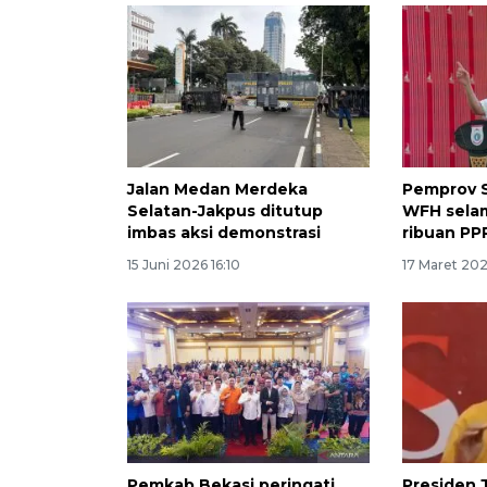
Jalan Medan Merdeka
Pemprov S
Selatan-Jakpus ditutup
WFH selam
imbas aksi demonstrasi
ribuan PP
15 Juni 2026 16:10
17 Maret 202
Pemkab Bekasi peringati
Presiden 