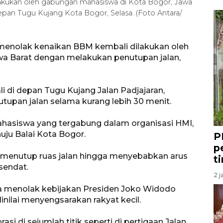
lakukan oleh gabungan mahasiswa di Kota Bogor, Jawa
pan Tugu Kujang Kota Bogor, Selasa. (Foto Antara/
 menolak kenaikan BBM kembali dilakukan oleh
a Barat dengan melakukan penutupan jalan,
i di depan Tugu Kujang Jalan Padjajaran,
upan jalan selama kurang lebih 30 menit.
mahasiswa yang tergabung dalam organisasi HMI,
ju Balai Kota Bogor.
P
p
i menutup ruas jalan hingga menyebabkan arus
t
rsendat.
2 j
a menolak kebijakan Presiden Joko Widodo
nilai menyengsarakan rakyat kecil.
i di sejumlah titik seperti di pertigaan Jalan