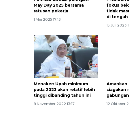
May Day 2025 bersama
fokus bek
ratusan pekerja
tidak mas
di tengah 
1 Mei 2025 17:13
15 Juli 2023 
Menaker: Upah minimum
Amankan u
pada 2023 akan relatif lebih
siagakan 
tinggi dibanding tahun ini
gabunga
8 November 2022 13:17
12 Oktober 