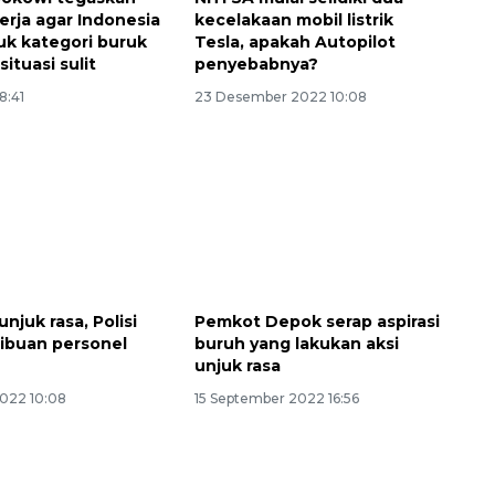
erja agar Indonesia
kecelakaan mobil listrik
uk kategori buruk
Tesla, apakah Autopilot
situasi sulit
penyebabnya?
18:41
23 Desember 2022 10:08
njuk rasa, Polisi
Pemkot Depok serap aspirasi
ribuan personel
buruh yang lakukan aksi
n
unjuk rasa
2022 10:08
15 September 2022 16:56