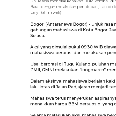
Unjuk rasa menolak kenaikan BBM kembali di
Barat dengan melakukan penutupan jalan di de
Laily Rahmawati)
Bogor, (Antaranews Bogor) - Unjuk rasa
gabungan mahasiswa di Kota Bogor, Jaw
Selasa.
Aksi yang dimulai pukul 09.30 WIB diawal
mahasiswa berorasi dan melakukan penut
Usai berorasi di Tugu Kujang, puluhan 
PMII, GMNI melakukan "longmarch" menu
Dalam aksinya, mahasiswa berjalan kak
lalu lintas di Jalan Padjajaran menjadi te
Mahasiswa terus menyerukan aspirasny
menaikkan harga BBM bersubsidi yang di
Selama melakukan aksi, mahasiswa beroras