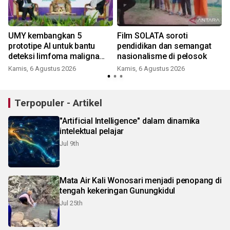
UMY kembangkan 5
Film SOLATA soroti
prototipe AI untuk bantu
pendidikan dan semangat
deteksi limfoma maligna
nasionalisme di pelosok
hingga tumor otak
Kamis, 6 Agustus 2026
Kamis, 6 Agustus 2026
Terpopuler - Artikel
"Artificial Intelligence" dalam dinamika
intelektual pelajar
Jul 9th
Mata Air Kali Wonosari menjadi penopang di
tengah kekeringan Gunungkidul
Jul 25th