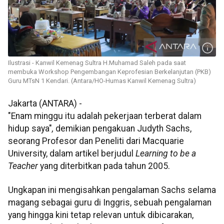
Ilustrasi - Kanwil Kemenag Sultra H.Muhamad Saleh pada saat
membuka Workshop Pengembangan Keprofesian Berkelanjutan (PKB)
Guru MTsN 1 Kendari. (Antara/HO-Humas Kanwil Kemenag Sultra)
Jakarta (ANTARA) -
"Enam minggu itu adalah pekerjaan terberat dalam
hidup saya"
,
demikian pengakuan Judyth Sachs,
seorang Profesor dan Peneliti dari Macquarie
University, dalam artikel berjudul
Learning to be a
Teacher
yang diterbitkan pada tahun 2005.
Ungkapan ini mengisahkan pengalaman Sachs selama
magang sebagai guru di Inggris, sebuah pengalaman
yang hingga kini tetap relevan untuk dibicarakan,