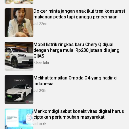
Dokter minta jangan anak ikut tren konsumsi
makanan pedas tapi ganggu pencernaan
Jul 22nd
Mobil listrik ringkas baru Chery Q dijual
dengan harga mulai Rp230 jutaan di ajang
GIIAS
6 hari lalu
Melihat tampilan Omoda O4 yang hadir di
Indonesia
Jul 29th
Menkomdigi sebut konektivitas digital harus
ciptakan pertumbuhan masyarakat
Jul 30th