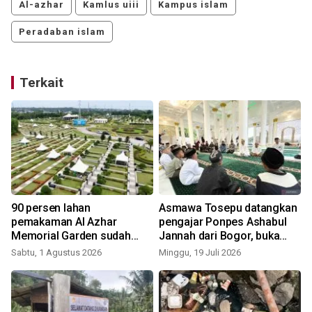
Al-azhar
Kamlus uiii
Kampus islam
Peradaban islam
Terkait
90 persen lahan
Asmawa Tosepu datangkan
pemakaman Al Azhar
pengajar Ponpes Ashabul
Memorial Garden sudah
Jannah dari Bogor, buka
S
terpesan
rekrutmen lulusan Kairo
Sabtu, 1 Agustus 2026
Minggu, 19 Juli 2026