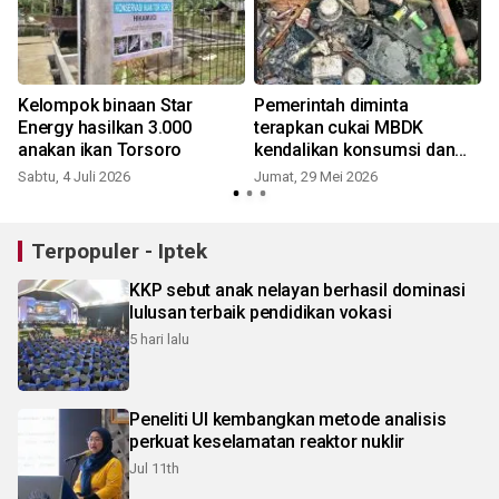
Kelompok binaan Star
Pemerintah diminta
Energy hasilkan 3.000
terapkan cukai MBDK
anakan ikan Torsoro
kendalikan konsumsi dan
kurangi timbulan sampah
Sabtu, 4 Juli 2026
Jumat, 29 Mei 2026
Terpopuler - Iptek
KKP sebut anak nelayan berhasil dominasi
lulusan terbaik pendidikan vokasi
5 hari lalu
Peneliti UI kembangkan metode analisis
perkuat keselamatan reaktor nuklir
Jul 11th