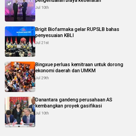
pengendalian biaya kesehatan
Jul 10th
Brigit Biofarmaka gelar RUPSLB bahas
penyesuaian KBLI
Jul 21st
Bingxue perluas kemitraan untuk dorong
ekonomi daerah dan UMKM
Jul 29th
Danantara gandeng perusahaan AS
kembangkan proyek gasifikasi
Jul 10th