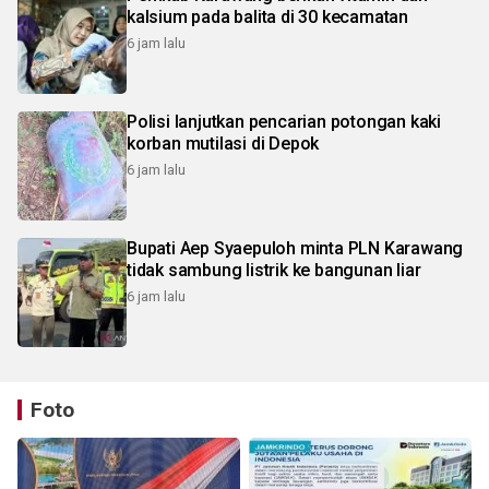
kalsium pada balita di 30 kecamatan
6 jam lalu
Polisi lanjutkan pencarian potongan kaki
korban mutilasi di Depok
6 jam lalu
Bupati Aep Syaepuloh minta PLN Karawang
tidak sambung listrik ke bangunan liar
6 jam lalu
Foto