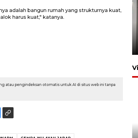
nya adalah bangun rumah yang strukturnya kuat,
balok harus kuat," katanya.
Setu tercemar limbah pabrik
di Depok
22 Juni 2026 11:06
V
g atau pengindeksan otomatis untuk AI di situs web ini tanpa
Pelanggan Filaha Farm setia
SWARM
GEMPA WILAYAH JABAR