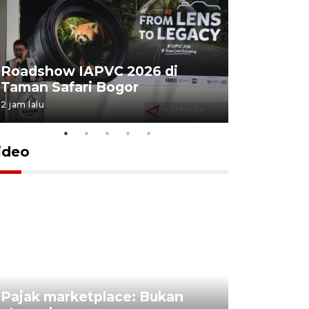
Roadshow IAPVC 2026 di
Internati
Taman Safari Bogor
2026 di 
2 jam lalu
28 Juli 2026 2
ideo
Lomba kic
Pajak marketplace: Bukan
punah? in