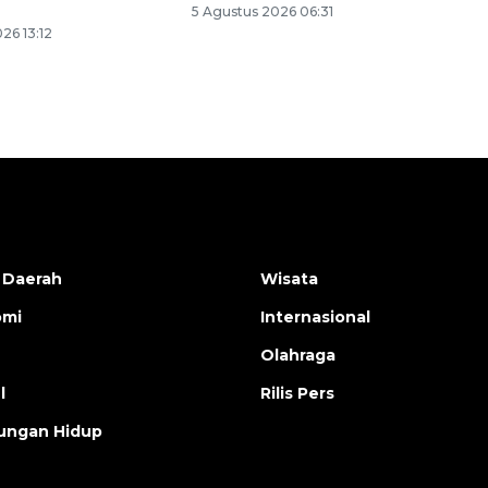
5 Agustus 2026 06:31
26 13:12
 Daerah
Wisata
omi
Internasional
Olahraga
l
Rilis Pers
ungan Hidup