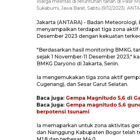
Warga melintas di reruntuhan tanah di Pasir 
Sukabumi, Jawa Barat, Sabtu (9/12/2023). AN
Jakarta (ANTARA) - Badan Meteorologi, 
menyampaikan terdapat tiga zona aktif 
Desember 2023 dengan kekuatan terkecil
"Berdasarkan hasil monitoring BMKG, ta
sejak 1 November-11 Desember 2023," 
BMKG Daryono di Jakarta, Senin.
Ia mengemukakan tiga zona aktif gempa 
Cugenang), dan Sesar Garut Selatan.
Baca juga:
Gempa Magnitudo 5,6 di Ga
Baca juga:
Gempa magnitudo 5,6 gunca
berpotensi tsunami
Ia memaparkan untuk zona aktivitas ge
dan Nanggung Kabupaten Bogor telah te
M1,8 dan terbesar M4,0.