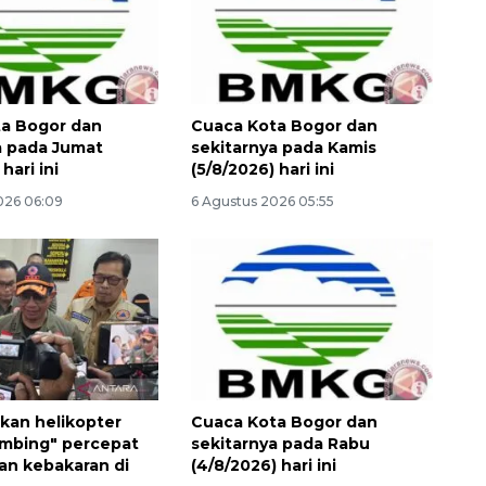
a Bogor dan
Cuaca Kota Bogor dan
a pada Jumat
sekitarnya pada Kamis
hari ini
(5/8/2026) hari ini
026 06:09
6 Agustus 2026 05:55
Memacu produksi sawit untuk
penuhi kebutuhan
2026-08-09 12:00:00
kan helikopter
Cuaca Kota Bogor dan
mbing" percepat
sekitarnya pada Rabu
n kebakaran di
(4/8/2026) hari ini