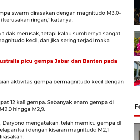
 gempa swarm dirasakan dengan magnitudo M3,0-
kerusakan ringan," katanya.
dak merusak, tetapi kalau sumbernya sangat
itudo kecil, dan jika sering terjadi maka
stralia picu gempa Jabar dan Banten pada
ian aktivitas gempa bermagnitudo kecil dengan
apat 12 kali gempa. Sebanyak enam gempa di
F
M2,0 hingga M2,9.
an, Daryono mengatakan, telah memicu gempa di
apan kali dengan kisaran magnitudo M2,1
irasakan.