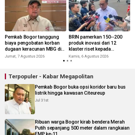
Pemkab Bogor tanggung
BRIN pamerkan 150--200
biaya pengobatan korban
produk inovasi dari 12
dugaan keracunan MBG di
klaster riset kepada
Dramaga
Presiden
Jumat, 7 Agustus 2026
Kamis, 6 Agustus 2026
Terpopuler - Kabar Megapolitan
Pemkab Bogor buka opsi koridor baru bus
listrik hingga kawasan Citeureup
Jul 31st
Ribuan warga Bogor kirab bendera Merah
Putih sepanjang 500 meter dalam rangkaian
FMP ke-11