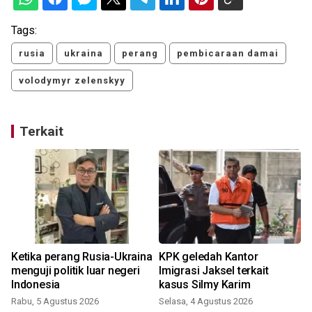
Tags:
rusia
ukraina
perang
pembicaraan damai
volodymyr zelenskyy
Terkait
Ketika perang Rusia-Ukraina
KPK geledah Kantor
menguji politik luar negeri
Imigrasi Jaksel terkait
Indonesia
kasus Silmy Karim
Rabu, 5 Agustus 2026
Selasa, 4 Agustus 2026
R