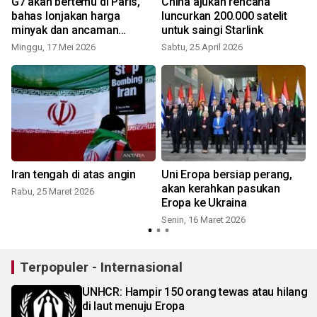
G7 akan bertemu di Paris,
China ajukan rencana
bahas lonjakan harga
luncurkan 200.000 satelit
minyak dan ancaman
untuk saingi Starlink
serangan siber berbasis AI
Minggu, 17 Mei 2026
Sabtu, 25 April 2026
S
a
Iran tengah di atas angin
Uni Eropa bersiap perang,
akan kerahkan pasukan
Rabu, 25 Maret 2026
Eropa ke Ukraina
Senin, 16 Maret 2026
R
Terpopuler - Internasional
UNHCR: Hampir 150 orang tewas atau hilang
di laut menuju Eropa