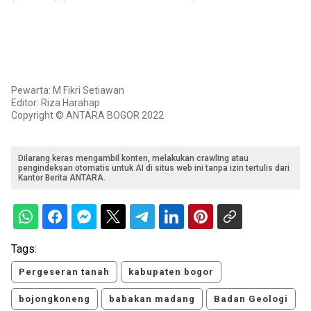
Pewarta: M Fikri Setiawan
Editor: Riza Harahap
Copyright © ANTARA BOGOR 2022
Dilarang keras mengambil konten, melakukan crawling atau
pengindeksan otomatis untuk AI di situs web ini tanpa izin tertulis dari
Kantor Berita ANTARA.
Tags:
Pergeseran tanah
kabupaten bogor
bojongkoneng
babakan madang
Badan Geologi