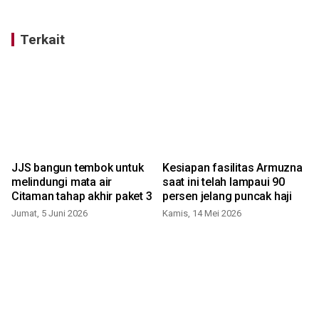
Terkait
JJS bangun tembok untuk
Kesiapan fasilitas Armuzna
melindungi mata air
saat ini telah lampaui 90
Citaman tahap akhir paket 3
persen jelang puncak haji
Jumat, 5 Juni 2026
Kamis, 14 Mei 2026
J