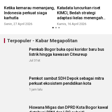
s
Ketika kemarau memanjang,
Katadata luncurkan riset
Indonesia perkuat siaga
KIMCI, Bedah strategi
karhutla
adaptasi kelas menengah
Indonesia
Senin, 27 April 2026
Kamis, 16 April 2026
Terpopuler - Kabar Megapolitan
Pemkab Bogor buka opsi koridor baru bus
listrik hingga kawasan Citeureup
Jul 31st
Pemkot sambut SDH Depok sebagai mitra
perkuat ekosistem pendidikan kota
1 jam lalu
Hiswana Migas dan DPRD Kota Bogor kawal