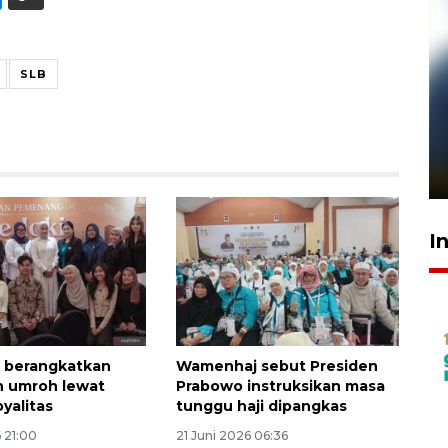
SLB
Pelanggan Filaha Farm setia
sampai 8 tahan?
1 Juni 2026 05:47
I
 berangkatkan
Wamenhaj sebut Presiden
n umroh lewat
Prabowo instruksikan masa
yalitas
tunggu haji dipangkas
 21:00
21 Juni 2026 06:36