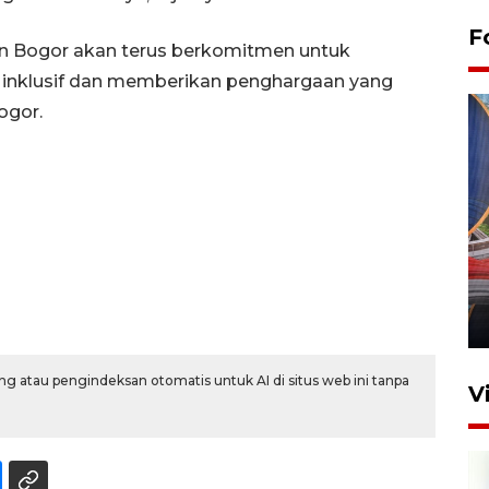
F
 Bogor akan terus berkomitmen untuk
nklusif dan memberikan penghargaan yang
ogor.
Komisi V DPR tinjau
perlintasan sebidang di
Stasiun Bogor
12 Juni 2026 18:49
g atau pengindeksan otomatis untuk AI di situs web ini tanpa
V