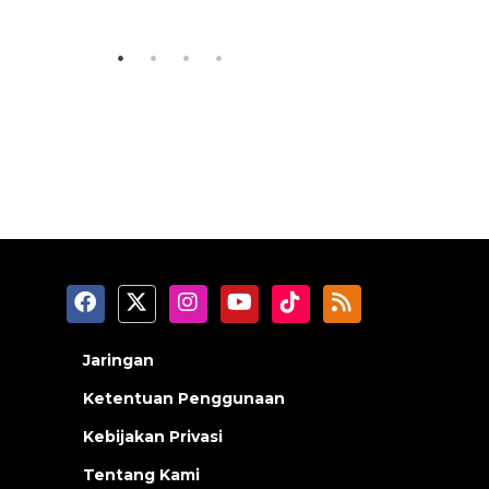
2026-08-07 06:45:00
2026-08-06 18
Jaringan
Ketentuan Penggunaan
Kebijakan Privasi
Tentang Kami