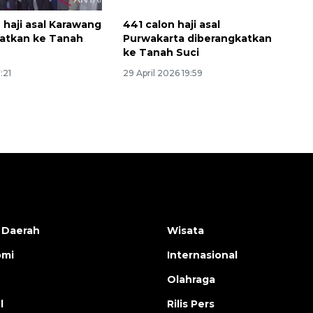
2026-08-06 06:30:00
 haji asal Karawang
441 calon haji asal
atkan ke Tanah
Purwakarta diberangkatkan
ke Tanah Suci
:21
29 April 2026 19:59
 Daerah
Wisata
omi
Internasional
Olahraga
l
Rilis Pers