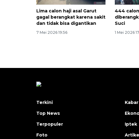
Lima calon haji asal Garut
444 calon
gagal berangkat karena sakit
diberangk
dan tidak bisa digantikan
Suci
7 Mei 2026 19:56
1 Mei 2026 17
Terkini
Kabar
Top News
Ekon
Terpopuler
Iptek
Foto
Artike