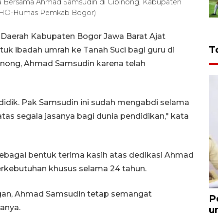
a Bersama Ahmad Samsudin di Cibinong, Kabupaten
ARA/HO-Humas Pemkab Bogor)
 Daerah Kabupaten Bogor Jawa Barat Ajat
T
uk ibadah umrah ke Tanah Suci bagi guru di
ibinong, Ahmad Samsudin karena telah
ndidik. Pak Samsudin ini sudah mengabdi selama
tas segala jasanya bagi dunia pendidikan," kata
sebagai bentuk terima kasih atas dedikasi Ahmad
rkebutuhan khusus selama 24 tahun.
gan, Ahmad Samsudin tetap semangat
P
anya.
u