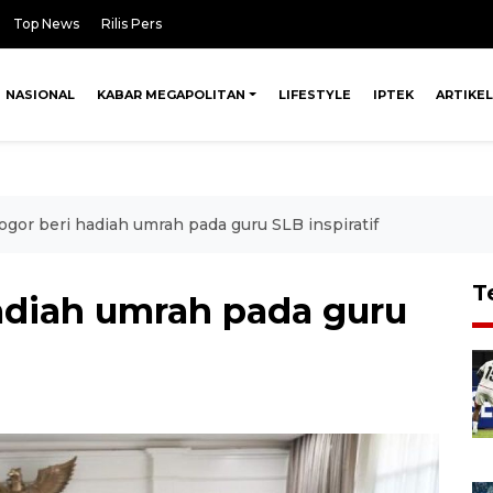
Top News
Rilis Pers
NASIONAL
KABAR MEGAPOLITAN
LIFESTYLE
IPTEK
ARTIKEL
gor beri hadiah umrah pada guru SLB inspiratif
T
adiah umrah pada guru