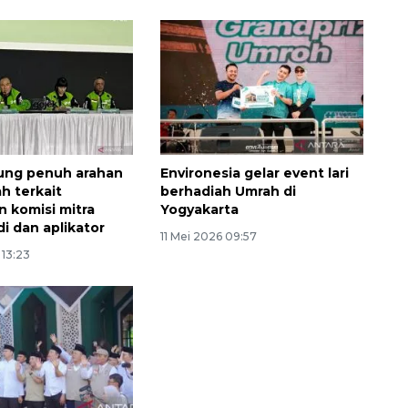
ung penuh arahan
Environesia gelar event lari
h terkait
berhadiah Umrah di
 komisi mitra
Yogyakarta
 dan aplikator
11 Mei 2026 09:57
 13:23
Vaksin HPV untuk siswa laki-
laki