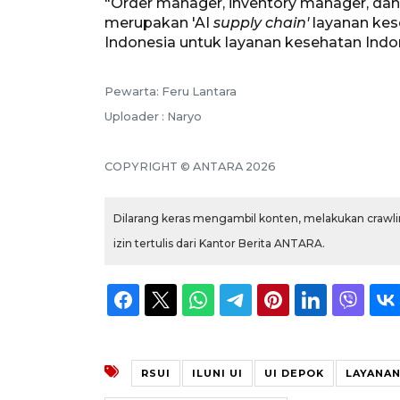
"Order manager, inventory manager, da
merupakan 'AI
supply chain'
layanan kes
Indonesia untuk layanan kesehatan Indon
Pewarta: Feru Lantara
Uploader : Naryo
COPYRIGHT © ANTARA 2026
Dilarang keras mengambil konten, melakukan crawlin
izin tertulis dari Kantor Berita ANTARA.
RSUI
ILUNI UI
UI DEPOK
LAYANAN