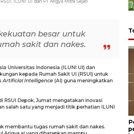
RSUI, ILUNI UI dan PT Arigya Mitra Sejati
T
 kekuatan besar untuk
mah sakit dan nakes.
a Universitas Indonesia (ILUNI UI) dan
kungan kepada Rumah Sakit UI (RSUI) untuk
s
Artificial Intelligence
(AI) guna meningkatkan
di RSUI Depok, Jumat mengatakan inovasi
 salah satu yang menjadi titik perhatian ILUNI
P
tuk membantu tugas rumah sakit dan nakes.
p
kul Arigya.ai yang diharapkan mampu