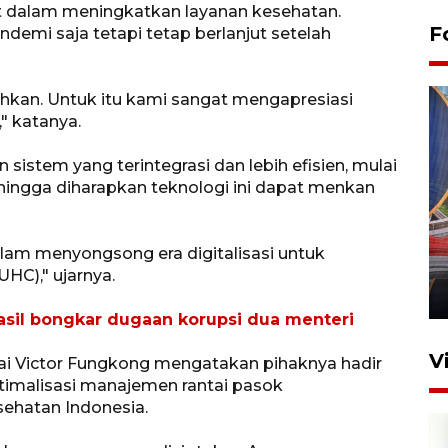
t dalam meningkatkan layanan kesehatan.
F
demi saja tetapi tetap berlanjut setelah
hkan. Untuk itu kami sangat mengapresiasi
" katanya.
sistem yang terintegrasi dan lebih efisien, mulai
Sehingga diharapkan teknologi ini dapat menkan
Komisi V DPR tinjau
perlintasan sebidang di
alam menyongsong era digitalisasi untuk
Stasiun Bogor
HC)," ujarnya.
12 Juni 2026 18:49
hasil bongkar dugaan korupsi dua menteri
V
ai Victor Fungkong mengatakan pihaknya hadir
imalisasi manajemen rantai pasok
sehatan Indonesia.