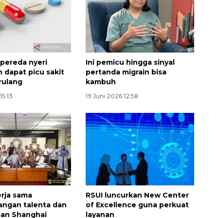
2026-08-06 13:15:00
pereda nyeri
Ini pemicu hingga sinyal
n dapat picu sakit
pertanda migrain bisa
rulang
kambuh
15:13
19 Juni 2026 12:58
kerja sama
RSUI luncurkan New Center
ngan talenta dan
of Excellence guna perkuat
gan Shanghai
layanan