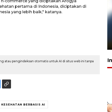
n h-commerce yang diciptakan Arogya
ehatan pertama di Indonesia, diciptakan di
esia yang lebih baik," katanya.
Pelanggan Filaha Farm setia
sampai 8 tahan?
1 Juni 2026 05:47
I
g atau pengindeksan otomatis untuk AI di situs web ini tanpa
 KESEHATAN BERBASIS AI