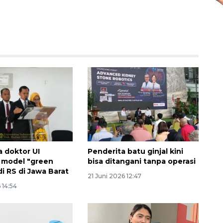
 doktor UI
Penderita batu ginjal kini
 model "green
bisa ditangani tanpa operasi
di RS di Jawa Barat
21 Juni 2026 12:47
 14:54
Ekspedisi Rupiah Berdaulat
2026 sambangi Papua