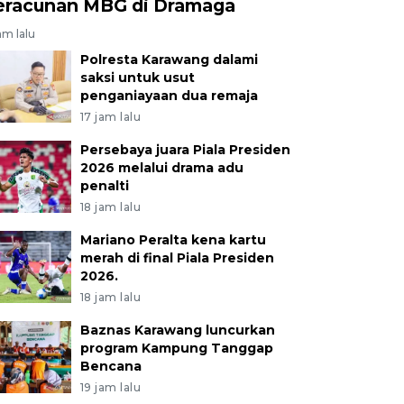
eracunan MBG di Dramaga
am lalu
Polresta Karawang dalami
saksi untuk usut
penganiayaan dua remaja
17 jam lalu
Persebaya juara Piala Presiden
2026 melalui drama adu
penalti
18 jam lalu
Mariano Peralta kena kartu
merah di final Piala Presiden
2026.
18 jam lalu
Baznas Karawang luncurkan
program Kampung Tanggap
Bencana
19 jam lalu