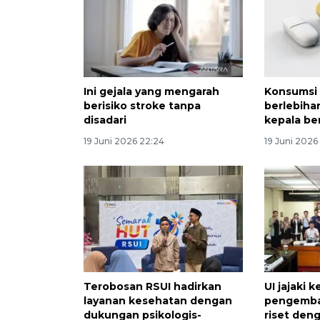
Ini gejala yang mengarah
Konsumsi 
berisiko stroke tanpa
berlebiha
disadari
kepala be
19 Juni 2026 22:24
19 Juni 2026 
Terobosan RSUI hadirkan
UI jajaki 
layanan kesehatan dengan
pengemba
dukungan psikologis-
riset den