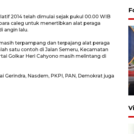
F
atif 2014 telah dimulai sejak pukul 00.00 WIB
 para caleg untuk menertibkan alat peraga
angin lalu.
 masih terpampang dan terpajang alat peraga
Salah satu contoh di Jalan Semeru, Kecamatan
tai Golkar Heri Cahyono masih melintang di
Komisi V DPR tinjau
perlintasan sebidang di
tai Gerindra, Nasdem, PKPI, PAN, Demokrat juga
Stasiun Bogor
12 Juni 2026 18:49
V