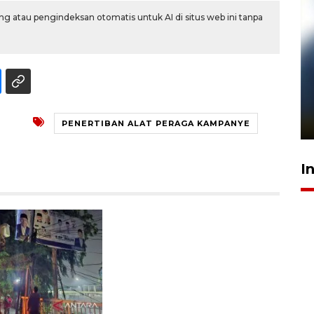
g atau pengindeksan otomatis untuk AI di situs web ini tanpa
Pelanggan Filaha Farm setia
sampai 8 tahan?
1 Juni 2026 05:47
PENERTIBAN ALAT PERAGA KAMPANYE
I