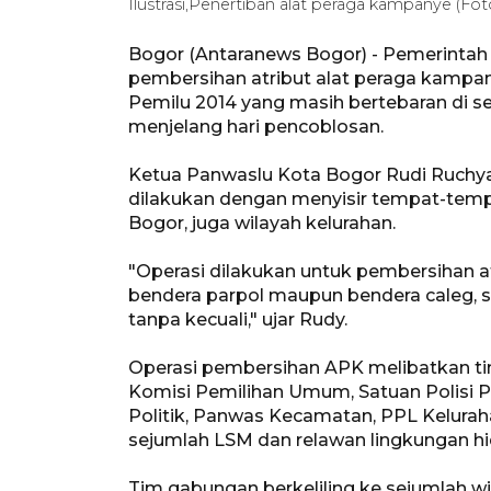
Ilustrasi,Penertiban alat peraga kampanye (Fo
Bogor (Antaranews Bogor) - Pemerintah
pembersihan atribut alat peraga kampany
Pemilu 2014 yang masih bertebaran di s
menjelang hari pencoblosan.
Ketua Panwaslu Kota Bogor Rudi Ruchya
dilakukan dengan menyisir tempat-tempat
Bogor, juga wilayah kelurahan.
"Operasi dilakukan untuk pembersihan atr
bendera parpol maupun bendera caleg, se
tanpa kecuali," ujar Rudy.
Operasi pembersihan APK melibatkan ti
Komisi Pemilihan Umum, Satuan Polisi 
Politik, Panwas Kecamatan, PPL Kelurah
sejumlah LSM dan relawan lingkungan hid
Tim gabungan berkeliling ke sejumlah 