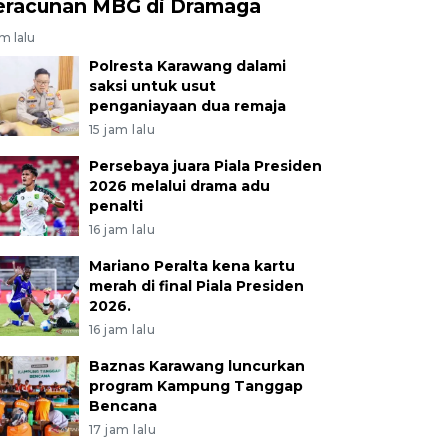
eracunan MBG di Dramaga
am lalu
Polresta Karawang dalami
saksi untuk usut
penganiayaan dua remaja
15 jam lalu
Persebaya juara Piala Presiden
2026 melalui drama adu
penalti
16 jam lalu
Mariano Peralta kena kartu
merah di final Piala Presiden
2026.
16 jam lalu
Baznas Karawang luncurkan
program Kampung Tanggap
Bencana
17 jam lalu