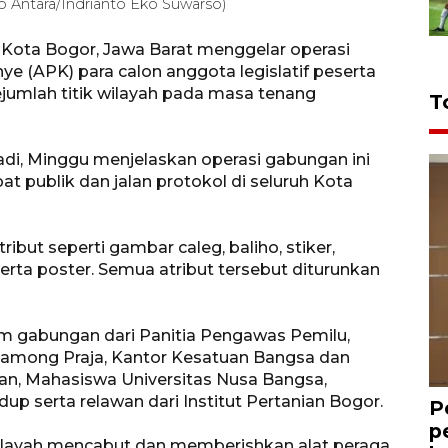
to Antara/Indrianto Eko Suwarso)
 Kota Bogor, Jawa Barat menggelar operasi
e (APK) para calon anggota legislatif peserta
ejumlah titik wilayah pada masa tenang
T
di, Minggu menjelaskan operasi gabungan ini
 publik dan jalan protokol di seluruh Kota
ibut seperti gambar caleg, baliho, stiker,
rta poster. Semua atribut tersebut diturunkan
m gabungan dari Panitia Pengawas Pemilu,
Pamong Praja, Kantor Kesatuan Bangsa dan
an, Mahasiswa Universitas Nusa Bangsa,
up serta relawan dari Institut Pertanian Bogor.
P
p
wilayah mencabut dan memberishkan alat peraga