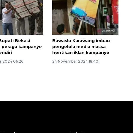
2026-08-06 13:15:00
Bupati Bekasi
Bawaslu Karawang imbau
t peraga kampanye
pengelola media massa
endiri
hentikan iklan kampanye
r 2024 06:26
24 November 2024 18:40