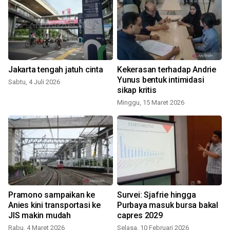
Jakarta tengah jatuh cinta
Kekerasan terhadap Andrie
Yunus bentuk intimidasi
d
Sabtu, 4 Juli 2026
sikap kritis
Minggu, 15 Maret 2026
S
Pramono sampaikan ke
Survei: Sjafrie hingga
M
Anies kini transportasi ke
Purbaya masuk bursa bakal
JIS makin mudah
capres 2029
Rabu, 4 Maret 2026
Selasa, 10 Februari 2026
S