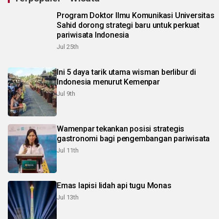
Program Doktor Ilmu Komunikasi Universitas
Sahid dorong strategi baru untuk perkuat
pariwisata Indonesia
Jul 25th
Ini 5 daya tarik utama wisman berlibur di
Indonesia menurut Kemenpar
Jul 9th
Wamenpar tekankan posisi strategis
gastronomi bagi pengembangan pariwisata
Jul 11th
Emas lapisi lidah api tugu Monas
Jul 13th