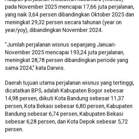
pada November 2025 mencapai 17,66 juta perjalanan,
yang naik 3,64 persen dibandingkan Oktober 2025 dan
meningkat 29,32 persen secara tahunan (year on
year/yoy), dibandingkan November 2024.
"Jumlah perjalanan wisnus sepanjang Januari-
November 2025 mencapai 193,24 juta perjalanan,
meningkat 28,78 persen dibandingkan periode yang
sama 2024," kata Darwis.
Daerah tujuan utama perjalanan wisnus yang tertinggi,
dicatatkan BPS, adalah Kabupaten Bogor sebesar
14,98 persen, diikuti Kota Bandung sebesar 11,37
persen, Kota Bekasi sebesar 6,80 persen, Kabupaten
Bandung sebesar 6,74 persen, Kabupaten Bekasi
sebesar 6,28 persen, dan Kota Depok sebesar 5,72
persen.