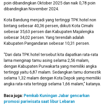
poin dibandingkan Oktober 2025 dan naik 0,78 poin
dibandingkan November 2024.
Kota Bandung menjadi yang tertinggi TPK hotel non
bintang sebesar 40,36 persen, diikuti Kota Cimahi
sebesar 35,63 persen dan Kabupaten Majalengka
sebesar 34,02 persen. Yang terendah adalah
Kabupaten Pangandaran sebesar 10,31 persen.
"Dari data TPK hotel tersebut kita dapatkan rata-rata
lama menginap tamu asing selama 2,56 malam,
dengan Kabupaten Purwakarta yang memiliki angka
tertinggi yaitu 6,87 malam. Sedangkan tamu domestik
selama 1,32 malam dengan Kota Depok yang memiliki
angka rata-rata tertinggi selama 1,66 malam," katanya.
Baca juga:
Pemkab Kuningan Jabar gencarkan
promosi pariwisata saat libur Lebaran