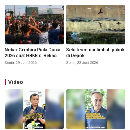
Nobar Gembira Piala Dunia
Setu tercemar limbah pabrik
2026 saat HBKB di Bekasi
di Depok
Senin, 29 Juni 2026
Senin, 22 Juni 2026
Video