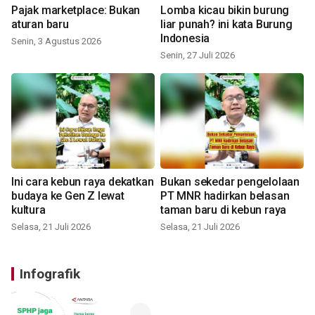
Pajak marketplace: Bukan
Lomba kicau bikin burung
aturan baru
liar punah? ini kata Burung
Indonesia
Senin, 3 Agustus 2026
Senin, 27 Juli 2026
Ini cara kebun raya dekatkan
Bukan sekedar pengelolaan
budaya ke Gen Z lewat
PT MNR hadirkan belasan
kultura
taman baru di kebun raya
Selasa, 21 Juli 2026
Selasa, 21 Juli 2026
Infografik