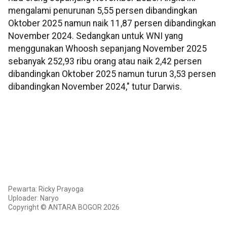
mengalami penurunan 5,55 persen dibandingkan
Oktober 2025 namun naik 11,87 persen dibandingkan
November 2024. Sedangkan untuk WNI yang
menggunakan Whoosh sepanjang November 2025
sebanyak 252,93 ribu orang atau naik 2,42 persen
dibandingkan Oktober 2025 namun turun 3,53 persen
dibandingkan November 2024," tutur Darwis.
Pewarta: Ricky Prayoga
Uploader: Naryo
Copyright © ANTARA BOGOR 2026