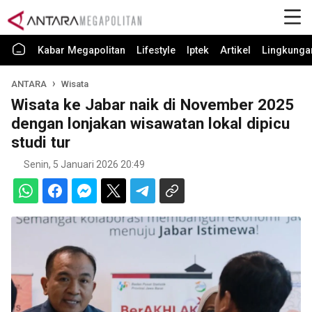
Kabar Megapolitan
Lifestyle
Iptek
Artikel
Lingkunga
ANTARA
Wisata
Wisata ke Jabar naik di November 2025
dengan lonjakan wisawatan lokal dipicu
studi tur
Senin, 5 Januari 2026 20:49