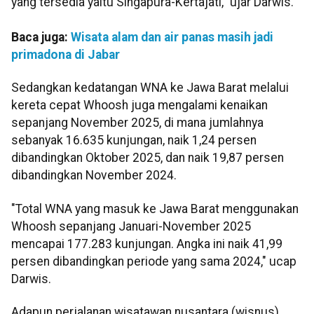
yang tersedia yaitu Singapura-Kertajati," ujar Darwis.
Baca juga:
Wisata alam dan air panas masih jadi
primadona di Jabar
Sedangkan kedatangan WNA ke Jawa Barat melalui
kereta cepat Whoosh juga mengalami kenaikan
sepanjang November 2025, di mana jumlahnya
sebanyak 16.635 kunjungan, naik 1,24 persen
dibandingkan Oktober 2025, dan naik 19,87 persen
dibandingkan November 2024.
"Total WNA yang masuk ke Jawa Barat menggunakan
Whoosh sepanjang Januari-November 2025
mencapai 177.283 kunjungan. Angka ini naik 41,99
persen dibandingkan periode yang sama 2024," ucap
Darwis.
Adapun perjalanan wisatawan nusantara (wisnus)