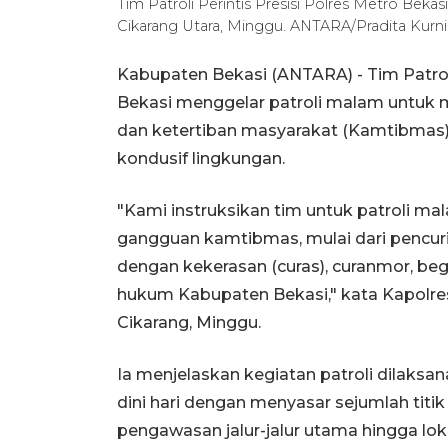
Tim Patroli Perintis Presisi Polres Metro Bek
Cikarang Utara, Minggu. ANTARA/Pradita Kurn
Kabupaten Bekasi (ANTARA) - Tim Patroli
Bekasi menggelar patroli malam untuk
dan ketertiban masyarakat (Kamtibmas) 
kondusif lingkungan.
"Kami instruksikan tim untuk patroli m
gangguan kamtibmas, mulai dari pencuri
dengan kekerasan (curas), curanmor, bega
hukum Kabupaten Bekasi," kata Kapolres
Cikarang, Minggu.
Ia menjelaskan kegiatan patroli dilaksa
dini hari dengan menyasar sejumlah tit
pengawasan jalur-jalur utama hingga lok