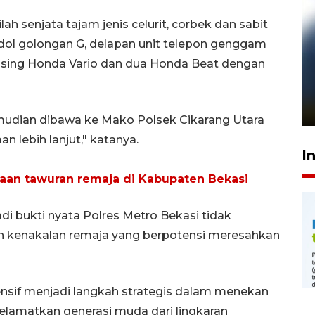
lah senjata tajam jenis celurit, corbek dan sabit
madol golongan G, delapan unit telepon genggam
asing Honda Vario dan dua Honda Beat dengan
Pelanggan Filaha Farm setia
sampai 8 tahan?
1 Juni 2026 05:47
emudian dibawa ke Mako Polsek Cikarang Utara
 lebih lanjut," katanya.
I
baan tawuran remaja di Kabupaten Bekasi
di bukti nyata Polres Metro Bekasi tidak
an kenakalan remaja yang berpotensi meresahkan
tensif menjadi langkah strategis dalam menekan
elamatkan generasi muda dari lingkaran