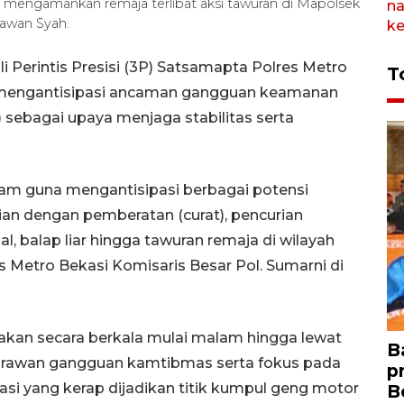
asi mengamankan remaja terlibat aksi tawuran di Mapolsek
iawan Syah.
 Perintis Presisi (3P) Satsamapta Polres Metro
T
 mengantisipasi ancaman gangguan keamanan
sebagai upaya menjaga stabilitas serta
alam guna mengantisipasi berbagai potensi
an dengan pemberatan (curat), pencurian
l, balap liar hingga tawuran remaja di wilayah
 Metro Bekasi Komisaris Besar Pol. Sumarni di
nakan secara berkala mulai malam hingga lewat
B
ik rawan gangguan kamtibmas serta fokus pada
p
asi yang kerap dijadikan titik kumpul geng motor
B