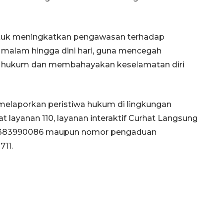
ntuk meningkatkan pengawasan terhadap
 malam hingga dini hari, guna mencegah
ar hukum dan membahayakan keselamatan diri
melaporkan peristiwa hukum di lingkungan
ayanan 110, layanan interaktif Curhat Langsung
81383990086 maupun nomor pengaduan
711.
Memberantas kejahatan
jalanan Jakarta
2026-08-05 18:00:00