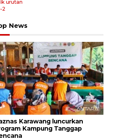
op News
aznas Karawang luncurkan
rogram Kampung Tanggap
encana