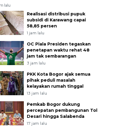
am lalu
Realisasi distribusi pupuk
subsidi di Karawang capai
58,85 persen
1 jam lalu
OC Piala Presiden tegaskan
penetapan waktu rehat 48
jam tak sembarangan
3 jam lalu
PKK Kota Bogor ajak semua
pihak peduli masalah
kelayakan rumah tinggal
13 jam lalu
Pemkab Bogor dukung
percepatan pembangunan Tol
Desari hingga Salabenda
17 jam lalu