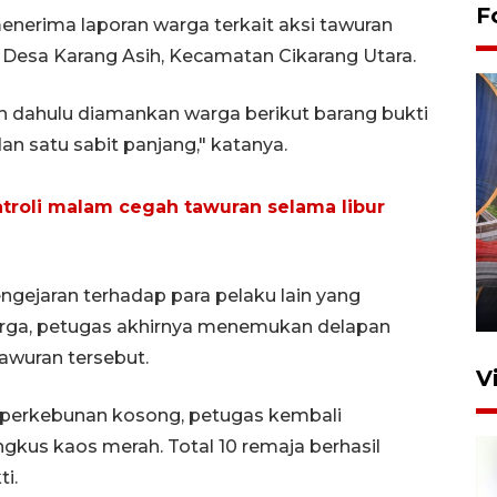
F
menerima laporan warga terkait aksi tawuran
 Desa Karang Asih, Kecamatan Cikarang Utara.
ebih dahulu diamankan warga berikut barang bukti
an satu sabit panjang," katanya.
atroli malam cegah tawuran selama libur
Komisi V DPR tinjau
perlintasan sebidang di
Stasiun Bogor
ngejaran terhadap para pelaku lain yang
12 Juni 2026 18:49
warga, petugas akhirnya menemukan delapan
tawuran tersebut.
V
a perkebunan kosong, petugas kembali
gkus kaos merah. Total 10 remaja berhasil
i.